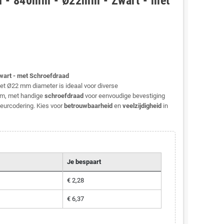
l - 840mm - Ø22mm - Zwart - met
wart - met Schroefdraad
et Ø22 mm diameter is ideaal voor diverse
m, met handige
schroefdraad
voor eenvoudige bevestiging
eurcodering. Kies voor
betrouwbaarheid
en
veelzijdigheid
in
Je bespaart
€ 2,28
€ 6,37