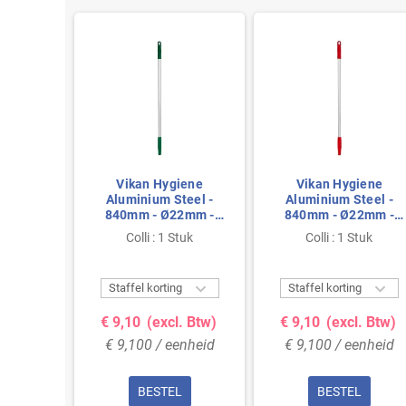
Vikan Hygiene
Vikan Hygiene
Aluminium Steel -
Aluminium Steel -
840mm - Ø22mm -
840mm - Ø22mm -
Groen - met
Rood - met
Colli : 1 Stuk
Colli : 1 Stuk
Schroefdraad
Schroefdraad


Staffel korting
Staffel korting
€ 9,10
(excl. Btw)
€ 9,10
(excl. Btw)
€ 9,100 / eenheid
€ 9,100 / eenheid
BESTEL
BESTEL