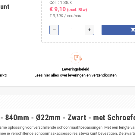
Colli : 1 Stuk
ount
€ 9,10
(excl. Btw)
€ 9,100 / eenheid
shopping_ca
remove
add
Leveringsbeleid
rkt!
Lees hier alles over leveringen en verzendkosten
 - 840mm - Ø22mm - Zwart - met Schroef
rzame oplossing voor verschillende schoonmaaktoepassingen. Met een lengte v
ee je verschillende schoonmaakaccessoires stevig kunt bevestigen. De zwarte