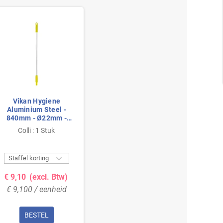
Vikan Hygiene
Aluminium Steel -
840mm - Ø22mm -
Geel - met
Colli : 1 Stuk
Schroefdraad

Staffel korting
€ 9,10
(excl. Btw)
€ 9,100 / eenheid
BESTEL