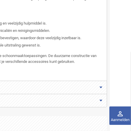
en veelzijdig hulpmiddel is.
icaliën en reinigingsmiddelen.
vestigen, waardoor deze veelzijdig inzetbaar is.
e uitstraling gewenst is.
ele schoonmaaktoepassingen. De duurzame constructie van
 je verschillende accessoires kunt gebruiken.
perm_identity
Aanmelden