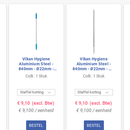
Vikan Hygiene
Vikan Hygiene
Aluminium Steel -
Aluminium Steel -
840mm - Ø22mm -
840mm - Ø22mm - Wit
Blauw - met
- met Schroefdraad
Colli : 1 Stuk
Colli : 1 Stuk
Schroefdraad


Staffel korting
Staffel korting
€ 9,10
(excl. Btw)
€ 9,10
(excl. Btw)
€ 9,100 / eenheid
€ 9,100 / eenheid
BESTEL
BESTEL