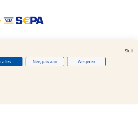
Sluit
 alles
Nee, pas aan
Weigeren