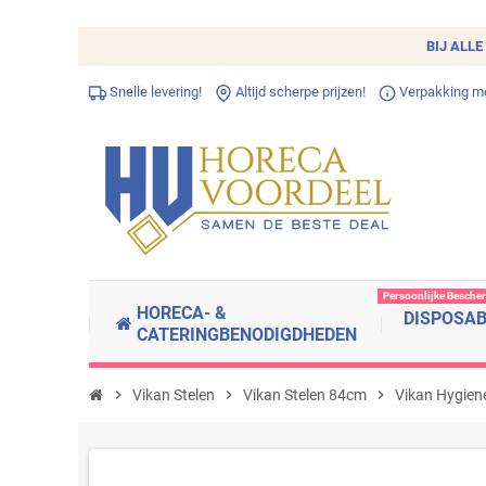
BIJ ALLE
Snelle levering!
Altijd scherpe prijzen!
Verpakking met
Persoonlijke Besche
HORECA- &
DISPOSA
CATERINGBENODIGDHEDEN
chevron_right
Vikan Stelen
chevron_right
Vikan Stelen 84cm
chevron_right
Vikan Hygien