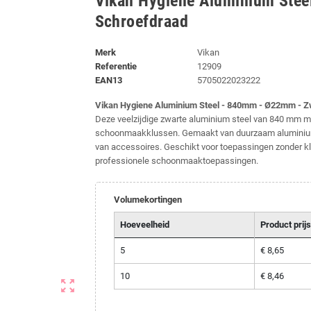
Vikan Hygiene Aluminium Stee
Schroefdraad
Merk
Vikan
Referentie
12909
EAN13
5705022023222
Vikan Hygiene Aluminium Steel - 840mm - Ø22mm - Z
Deze veelzijdige zwarte aluminium steel van 840 mm m
schoonmaakklussen. Gemaakt van duurzaam aluminiu
van accessoires. Geschikt voor toepassingen zonder kl
professionele schoonmaaktoepassingen.
Volumekortingen
Hoeveelheid
Product prijs
5
€ 8,65
10
€ 8,46
zoom_out_map