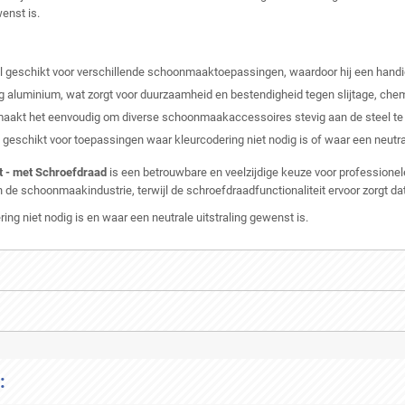
wenst is.
 geschikt voor verschillende schoonmaaktoepassingen, waardoor hij een handig 
 aluminium, wat zorgt voor duurzaamheid en bestendigheid tegen slijtage, chem
kt het eenvoudig om diverse schoonmaakaccessoires stevig aan de steel te be
geschikt voor toepassingen waar kleurcodering niet nodig is of waar een neutral
 - met Schroefdraad
is een betrouwbare en veelzijdige keuze voor profession
e schoonmaakindustrie, terwijl de schroefdraadfunctionaliteit ervoor zorgt dat
ng niet nodig is en waar een neutrale uitstraling gewenst is.
: