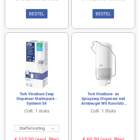
BESTEL
BESTEL
Tork Vloeibare Zeep
Tork Vloeibare- en
Dispenser Starterpack -
Sprayzeep Dispenser met
Systeem S4
Armbeugel Wit Kunststof
Elevation-Line - Systeem
Colli : 1 stuks
Colli : 1 Stuks
S1

Staffel korting
€ 113,50
(excl. Btw)
€ 60,50
(excl. Btw)