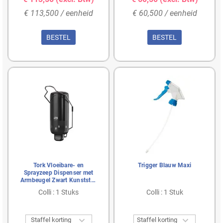
€ 113,500 / eenheid
€ 60,500 / eenheid
BESTEL
BESTEL
Tork Vloeibare- en
Trigger Blauw Maxi
Sprayzeep Dispenser met
Armbeugel Zwart Kunststof
Elevation-Line - Systeem
Colli : 1 Stuks
Colli : 1 Stuk
S1


Staffel korting
Staffel korting