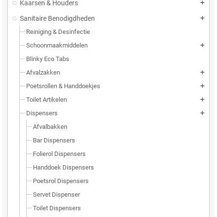
Kaarsen & Houders
add
Sanitaire Benodigdheden
add
Reiniging & Desinfectie
Schoonmaakmiddelen
add
Blinky Eco Tabs
Afvalzakken
add
Poetsrollen & Handdoekjes
add
Toilet Artikelen
add
Dispensers
add
Afvalbakken
Bar Dispensers
Folierol Dispensers
Handdoek Dispensers
Poetsrol Dispensers
Servet Dispenser
Toilet Dispensers