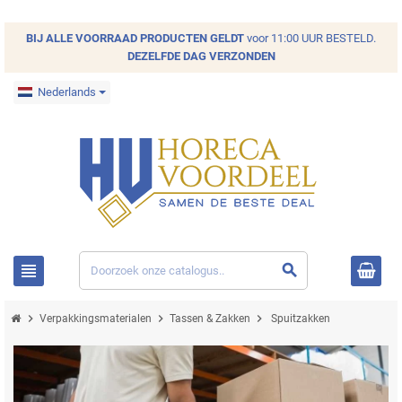
BIJ ALLE
VOORRAAD
PRODUCTEN GELDT
voor 11:00 UUR BESTELD.
DEZELFDE DAG VERZONDEN
Nederlands
view_headline
search
chevron_right
chevron_right
chevron_right
Verpakkingsmaterialen
Tassen & Zakken
Spuitzakken