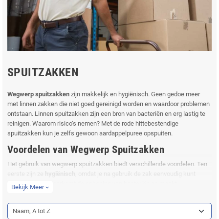
SPUITZAKKEN
Wegwerp spuitzakken
zijn makkelijk en hygiënisch. Geen gedoe meer
met linnen zakken die niet goed gereinigd worden en waardoor problemen
ontstaan. Linnen spuitzakken zijn een bron van bacteriën en erg lastig te
reinigen. Waarom risico’s nemen? Met de rode hittebestendige
spuitzakken kun je zelfs gewoon aardappelpuree opspuiten.
Voordelen van Wegwerp Spuitzakken
Het gebruik van wegwerp spuitzakken biedt verschillende voordelen. Ten
eerste zijn ze
hygiënisch
, omdat je na gebruik de zak eenvoudig kunt
weggooien. Dit voorkomt de ophoping van bacteriën en maakt
Bekijk Meer
expand_more
schoonmaken veel eenvoudiger.
Daarnaast zijn ze
gebruiksvriendelijk
. Je hoeft je geen zorgen te maken
Naam, A tot Z
over het reinigen van linnen zakken, die vaak moeilijk schoon te maken