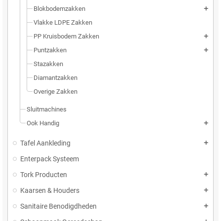
Blokbodemzakken
add
Vlakke LDPE Zakken
PP Kruisbodem Zakken
add
Puntzakken
add
Stazakken
Diamantzakken
Overige Zakken
Sluitmachines
Ook Handig
add
Tafel Aankleding
add
Enterpack Systeem
Tork Producten
add
Kaarsen & Houders
add
Sanitaire Benodigdheden
add