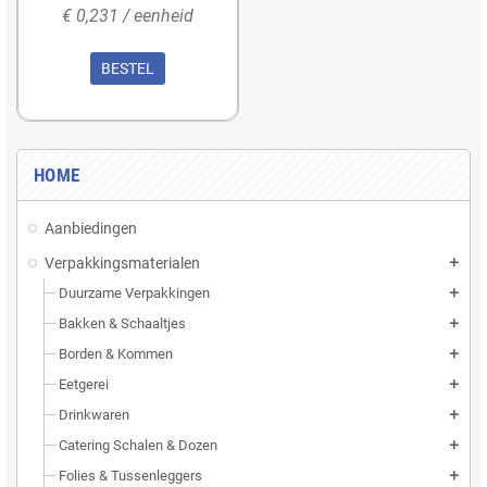
€ 0,231 / eenheid
BESTEL
HOME
Aanbiedingen
Verpakkingsmaterialen
add
Duurzame Verpakkingen
add
Bakken & Schaaltjes
add
Borden & Kommen
add
Eetgerei
add
Drinkwaren
add
Catering Schalen & Dozen
add
Folies & Tussenleggers
add