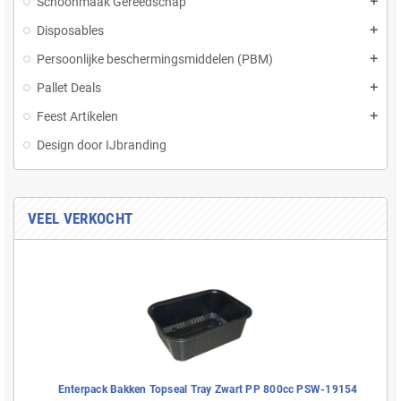
Schoonmaak Gereedschap
add
Disposables
add
Persoonlijke beschermingsmiddelen (PBM)
add
Pallet Deals
add
Feest Artikelen
add
Design door IJbranding
VEEL VERKOCHT
Enterpack Bakken Topseal Tray Zwart PP 800cc PSW-19154