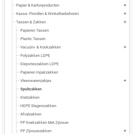
Papier & Kartonproducten
add
Kassa- Pinrollen & Winkeltoebehoren
add
Tassen & Zakken
add
Papieren Tassen
Plastic Tassen
Vacuüm- & Kookzakken
add
Polyzakken LDPE
Diepvrieszakken LDPE
Papieren Inpakzakken
Vleeswarenzakjes
add
Spuitzakken
Kratzakken
HDPE Slagerszakken
Afvalzakken
PP Koekzakken Met Zijvouw
PP Zijvouwzakken
add