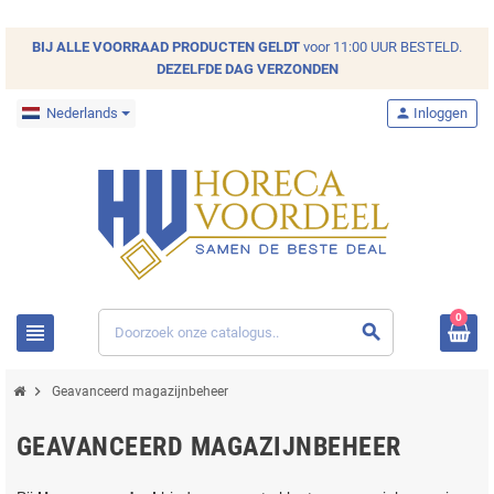
BIJ ALLE
VOORRAAD
PRODUCTEN GELDT
voor 11:00 UUR BESTELD.
DEZELFDE DAG VERZONDEN
Nederlands
person
Inloggen
0
view_headline
search
chevron_right
Geavanceerd magazijnbeheer
GEAVANCEERD MAGAZIJNBEHEER