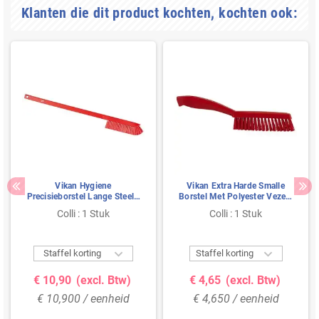
Klanten die dit product kochten, kochten ook:
Vikan Hygiene
Vikan Extra Harde Smalle
Precisieborstel Lange Steel -
Borstel Met Polyester Vezels
Rood - Medium Vezels -
300x20x70mm Rood
Colli : 1 Stuk
Colli : 1 Stuk
600mm


Staffel korting
Staffel korting
€ 10,90
(excl. Btw)
€ 4,65
(excl. Btw)
€ 10,900 / eenheid
€ 4,650 / eenheid