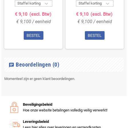


Staffel korting
Staffel korting
€ 9,10
(excl. Btw)
€ 9,10
(excl. Btw)
€ 9,100 / eenheid
€ 9,100 / eenheid
BESTEL
BESTEL
Beoordelingen
(0)
chat
Momenteel zijn er geen klant beoordelingen.
Beveiligingsbeleid
Hoe onze website betalingen volledig veilig verwerkt!
Leveringsbeleid
Lees hier alles over leveringen en verzendkosten