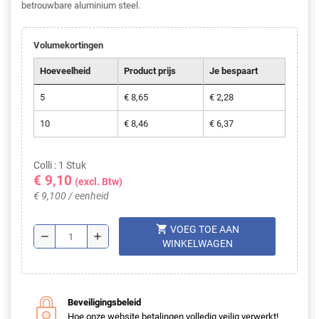
betrouwbare aluminium steel.
Volumekortingen
Hoeveelheid
Product prijs
Je bespaart
5
€ 8,65
€ 2,28
10
€ 8,46
€ 6,37
Colli : 1 Stuk
€ 9,10
(excl. Btw)
€ 9,100 / eenheid
shopping_cart
VOEG TOE AAN
remove
add
WINKELWAGEN
Beveiligingsbeleid
Hoe onze website betalingen volledig veilig verwerkt!