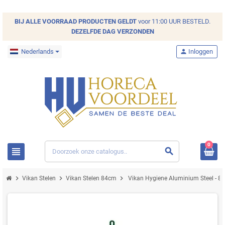
BIJ ALLE
VOORRAAD
PRODUCTEN GELDT
voor 11:00 UUR BESTELD.
DEZELFDE DAG VERZONDEN
Nederlands
person
Inloggen
0
view_headline
search
chevron_right
chevron_right
chevron_right
Vikan Stelen
Vikan Stelen 84cm
Vikan Hygiene Aluminium Steel - 