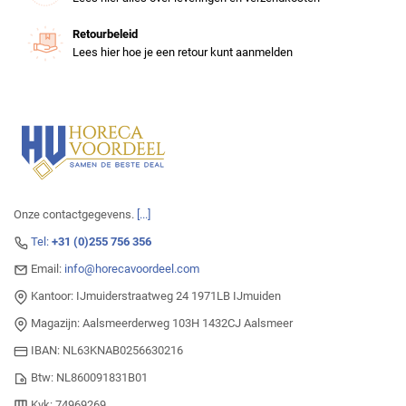
Retourbeleid
Lees hier hoe je een retour kunt aanmelden
Onze contactgegevens.
[...]
Tel:
+31 (0)255 756 356
Email:
info@horecavoordeel.com
Kantoor: IJmuiderstraatweg 24 1971LB IJmuiden
Magazijn: Aalsmeerderweg 103H 1432CJ Aalsmeer
IBAN: NL63KNAB0256630216
Btw: NL860091831B01
Kvk: 74969269