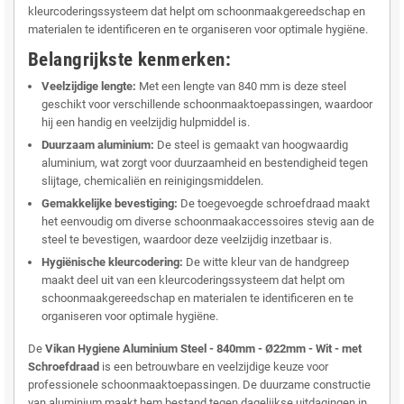
kleurcoderingssysteem dat helpt om schoonmaakgereedschap en
materialen te identificeren en te organiseren voor optimale hygiëne.
Belangrijkste kenmerken:
Veelzijdige lengte:
Met een lengte van 840 mm is deze steel
geschikt voor verschillende schoonmaaktoepassingen, waardoor
hij een handig en veelzijdig hulpmiddel is.
Duurzaam aluminium:
De steel is gemaakt van hoogwaardig
aluminium, wat zorgt voor duurzaamheid en bestendigheid tegen
slijtage, chemicaliën en reinigingsmiddelen.
Gemakkelijke bevestiging:
De toegevoegde schroefdraad maakt
het eenvoudig om diverse schoonmaakaccessoires stevig aan de
steel te bevestigen, waardoor deze veelzijdig inzetbaar is.
Hygiënische kleurcodering:
De witte kleur van de handgreep
maakt deel uit van een kleurcoderingssysteem dat helpt om
schoonmaakgereedschap en materialen te identificeren en te
organiseren voor optimale hygiëne.
De
Vikan Hygiene Aluminium Steel - 840mm - Ø22mm - Wit - met
Schroefdraad
is een betrouwbare en veelzijdige keuze voor
professionele schoonmaaktoepassingen. De duurzame constructie
van aluminium maakt hem bestand tegen dagelijkse uitdagingen in