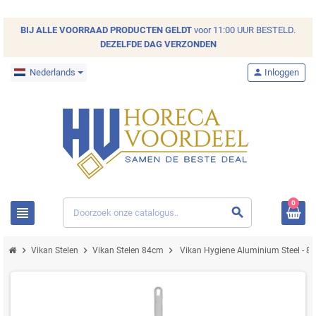
BIJ ALLE
VOORRAAD
PRODUCTEN GELDT
voor 11:00 UUR BESTELD.
DEZELFDE DAG VERZONDEN
Nederlands
person
Inloggen
0
view_headline
search
chevron_right
chevron_right
chevron_right
Vikan Stelen
Vikan Stelen 84cm
Vikan Hygiene Aluminium Steel - 8