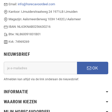
Email:
info@horecavoordeel.com
Kantoor: IJmuiderstraatweg 24 1971LB IJmuiden
Magazijn: Aalsmeerderweg 103H 1432CJ Aalsmeer
IBAN: NL63KNAB0256630216
Btw: NL860091831B01
Kvk: 74969269
NIEUWSBRIEF
OK
Afmelden kan altijd via de link onderaan de nieuwsbrief.
INFORMATIE
WAAROM KIEZEN
MIJN HORECAVOORDEEL