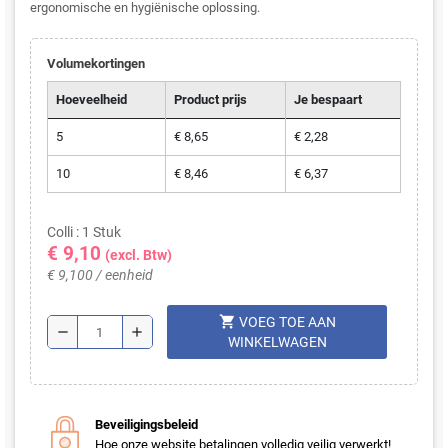
ergonomische en hygiënische oplossing.
Volumekortingen
Hoeveelheid
Product prijs
Je bespaart
5
€ 8,65
€ 2,28
10
€ 8,46
€ 6,37
Colli : 1 Stuk
€ 9,10
(excl. Btw)
€ 9,100 / eenheid
shopping_cart
VOEG TOE AAN
remove
add
WINKELWAGEN
Beveiligingsbeleid
Hoe onze website betalingen volledig veilig verwerkt!