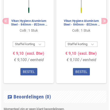
Vikan Hygiene Aluminium
Vikan Hygiene Aluminium
Steel - 840mm - Ø22mm -
Steel - 840mm - Ø22mm -
Groen - met Schroefdraad
Geel - met Schroefdraad
Colli : 1 Stuk
Colli : 1 Stuk


Staffel korting
Staffel korting
€ 9,10
(excl. Btw)
€ 9,10
(excl. Btw)
€ 9,100 / eenheid
€ 9,100 / eenheid
BESTEL
BESTEL
Beoordelingen
(0)
chat
Momenteel zijn er geen klant beoordelingen.