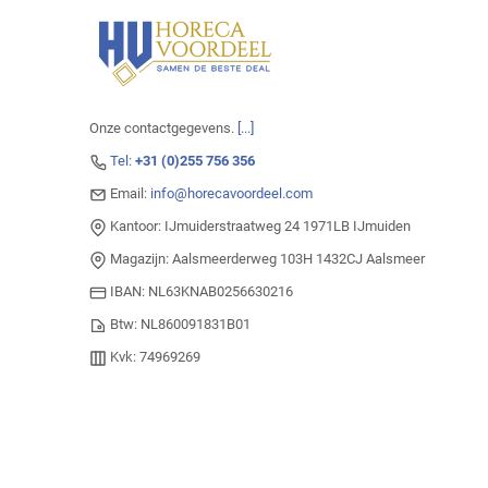
Onze contactgegevens.
[...]
Tel:
+31 (0)255 756 356
Email:
info@horecavoordeel.com
Kantoor: IJmuiderstraatweg 24 1971LB IJmuiden
Magazijn: Aalsmeerderweg 103H 1432CJ Aalsmeer
IBAN: NL63KNAB0256630216
Btw: NL860091831B01
Kvk: 74969269