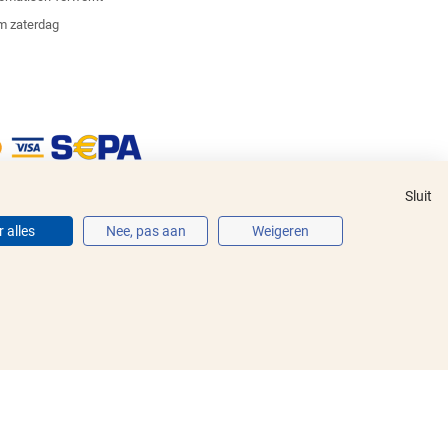
m zaterdag
Sluit
 alles
Nee, pas aan
Weigeren