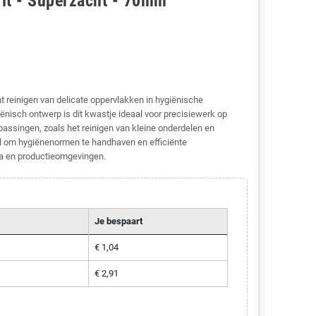
Wit - Superzacht - 70mm
t reinigen van delicate oppervlakken in hygiënische
nisch ontwerp is dit kwastje ideaal voor precisiewerk op
passingen, zoals het reinigen van kleine onderdelen en
 om hygiënenormen te handhaven en efficiënte
ria en productieomgevingen.
Je bespaart
€ 1,04
€ 2,91