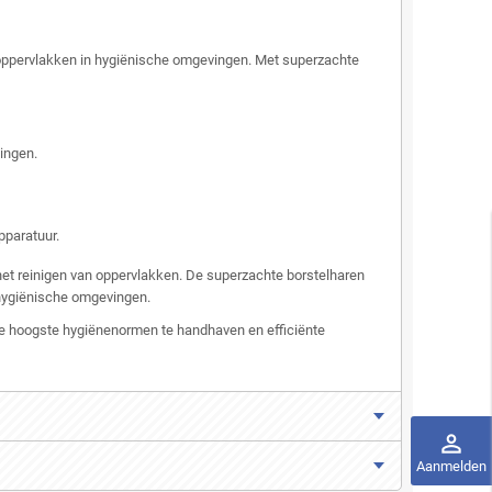
te oppervlakken in hygiënische omgevingen. Met superzachte
ingen.
pparatuur.
 het reinigen van oppervlakken. De superzachte borstelharen
 hygiënische omgevingen.
m de hoogste hygiënenormen te handhaven en efficiënte
perm_identity
Aanmelden