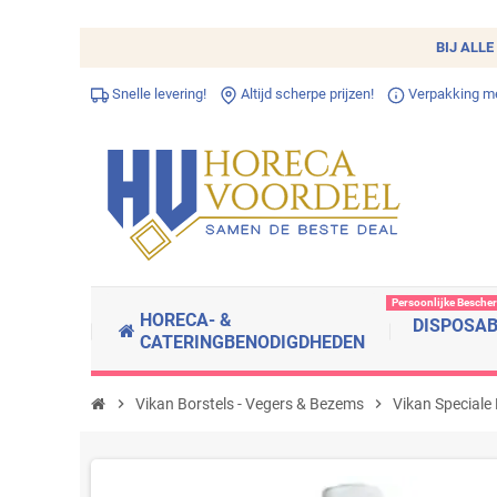
BIJ ALLE
Snelle levering!
Altijd scherpe prijzen!
Verpakking met
Persoonlijke Besche
HORECA- &
DISPOSA
CATERINGBENODIGDHEDEN
chevron_right
Vikan Borstels - Vegers & Bezems
chevron_right
Vikan Speciale