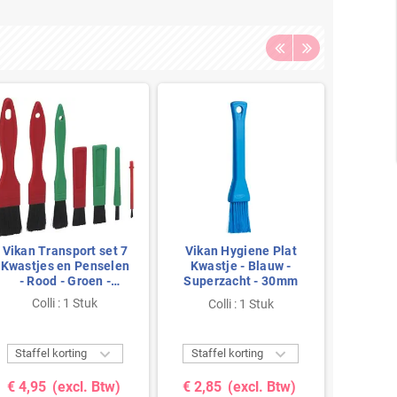
Vikan Transport set 7
Vikan Hygiene Plat
Vikan
Kwastjes en Penselen
Kwastje - Blauw -
Kwas
- Rood - Groen -
Superzacht - 30mm
Super
Zachte Vezels
Colli : 1 Stuk
Colli : 1 Stuk
Co


Staffel korting
Staffel korting
Staffe
€ 4,95
(excl. Btw)
€ 2,85
(excl. Btw)
€ 3,4