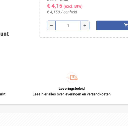
€ 4,15
(excl. Btw)
€ 4,150 / eenheid
shopping_ca
remove
add
ount
Leveringsbeleid
rkt!
Lees hier alles over leveringen en verzendkosten