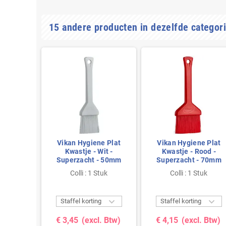
15 andere producten in dezelfde categori
e Plat
Vikan Hygiene Plat
Vikan Hygiene Plat
roen -
Kwastje - Wit -
Kwastje - Rood -
- 50mm
Superzacht - 50mm
Superzacht - 70mm
tuk
Colli : 1 Stuk
Colli : 1 Stuk



g
Staffel korting
Staffel korting
. Btw)
€ 3,45
(excl. Btw)
€ 4,15
(excl. Btw)