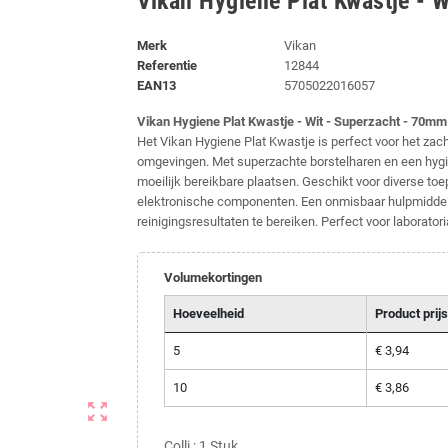
Vikan Hygiene Plat Kwastje - 
Merk
Vikan
Referentie
12844
EAN13
5705022016057
Vikan Hygiene Plat Kwastje - Wit - Superzacht - 70mm
Het Vikan Hygiene Plat Kwastje is perfect voor het zach
omgevingen. Met superzachte borstelharen en een hygië
moeilijk bereikbare plaatsen. Geschikt voor diverse toe
elektronische componenten. Een onmisbaar hulpmiddel
reinigingsresultaten te bereiken. Perfect voor laborato
Volumekortingen
Hoeveelheid
Product prijs
5
€ 3,94
10
€ 3,86
zoom_out_map
Colli : 1 Stuk