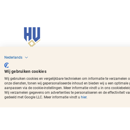
Copyright © 2017 - 2026
Horecavoordeel
en de beeldmerken zijn ger
Nederlands
Wij gebruiken cookies
Wij gebruiken cookies en vergelijkbare technieken om informatie te verzamelen 
onze diensten, tonen wij gepersonaliseerde inhoud en bieden wij u een optimale
aanpassen via de cookie-instellingen. Meer informatie vindt u in ons cookiebeleid
Wij verzamelen gegevens om advertenties te personaliseren en de effectivitei
gedeeld met Google LLC. Meer informatie vindt u
hier
.