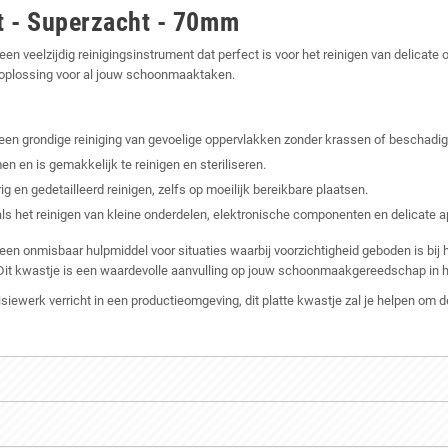
it - Superzacht - 70mm
een veelzijdig reinigingsinstrument dat perfect is voor het reinigen van delica
e oplossing voor al jouw schoonmaaktaken.
een grondige reiniging van gevoelige oppervlakken zonder krassen of beschadig
 en is gemakkelijk te reinigen en steriliseren.
en gedetailleerd reinigen, zelfs op moeilijk bereikbare plaatsen.
ls het reinigen van kleine onderdelen, elektronische componenten en delicate a
 een onmisbaar hulpmiddel voor situaties waarbij voorzichtigheid geboden is bij
. Dit kwastje is een waardevolle aanvulling op jouw schoonmaakgereedschap in
ecisiewerk verricht in een productieomgeving, dit platte kwastje zal je helpen o