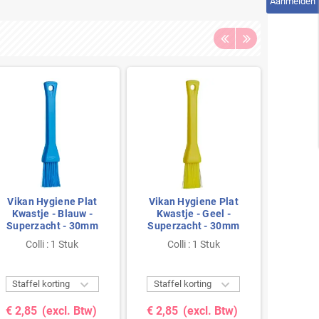
Aanmelden
Vikan Hygiene Plat
Vikan Hygiene Plat
Vikan
Kwastje - Blauw -
Kwastje - Geel -
Kwas
Superzacht - 30mm
Superzacht - 30mm
Super
Colli : 1 Stuk
Colli : 1 Stuk
Co


Staffel korting
Staffel korting
Staffe
€ 2,85
(excl. Btw)
€ 2,85
(excl. Btw)
€ 3,4