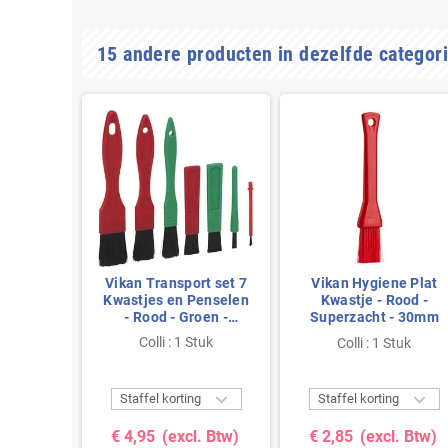
15 andere producten in dezelfde categori
e Plat
Vikan Transport set 7
Vikan Hygiene Plat
roen -
Kwastjes en Penselen
Kwastje - Rood -
- 30mm
- Rood - Groen -
Superzacht - 30mm
Zachte Vezels
Colli : 1 Stuk
tuk
Colli : 1 Stuk



g
Staffel korting
Staffel korting
. Btw)
€ 4,95
(excl. Btw)
€ 2,85
(excl. Btw)