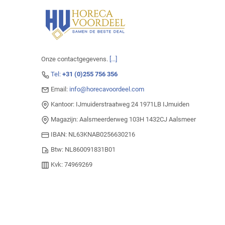
Onze contactgegevens.
[...]
Tel:
+31 (0)255 756 356
Email:
info@horecavoordeel.com
Kantoor: IJmuiderstraatweg 24 1971LB IJmuiden
Magazijn: Aalsmeerderweg 103H 1432CJ Aalsmeer
IBAN: NL63KNAB0256630216
Btw: NL860091831B01
Kvk: 74969269