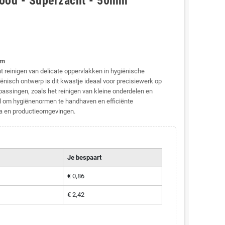
Rood - Superzacht - 50mm
mm
t reinigen van delicate oppervlakken in hygiënische
nisch ontwerp is dit kwastje ideaal voor precisiewerk op
passingen, zoals het reinigen van kleine onderdelen en
 om hygiënenormen te handhaven en efficiënte
ria en productieomgevingen.
Je bespaart
€ 0,86
€ 2,42