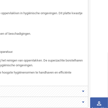
ate oppervlakken in hygiënische omgevingen. Dit platte kwastje
ssen of beschadigingen.
pparatuur.
ij het reinigen van oppervlakken. De superzachte borstelharen
 hygiënische omgevingen.
m de hoogste hygiënenormen te handhaven en efficiënte
perm_identity