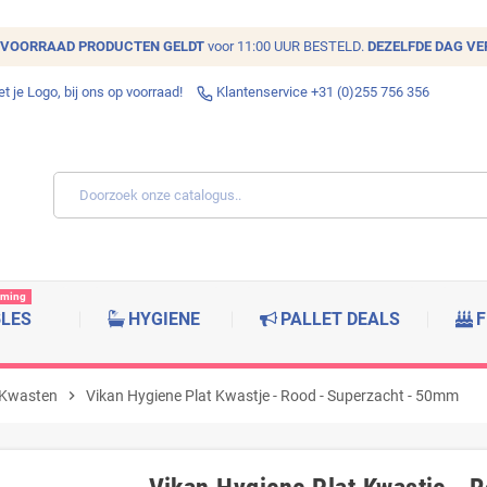
VOORRAAD
PRODUCTEN GELDT
voor 11:00 UUR BESTELD.
DEZELFDE DAG V
 je Logo, bij ons op voorraad!
Klantenservice +31 (0)255 756 356
rming
BLES
HYGIENE
PALLET DEALS
F
 Kwasten
chevron_right
Vikan Hygiene Plat Kwastje - Rood - Superzacht - 50mm