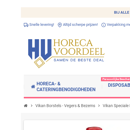
BIJ ALLE
Snelle levering!
Altijd scherpe prijzen!
Verpakking met
Persoonlijke Besche
HORECA- &
DISPOSA
CATERINGBENODIGDHEDEN
chevron_right
Vikan Borstels - Vegers & Bezems
chevron_right
Vikan Speciale