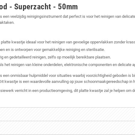
ood - Superzacht - 50mm
s een veelzijdig reinigingsinstrument dat perfect is voor het reinigen van delic
aaktaken.
t platte kwastje ideaal voor het reinigen van gevoelige oppervlakken zonder kra
 en is ontworpen voor gemakkelijke reiniging en sterilisatie.
en gedetailleerd reinigen, zelfs op moeilijk bereikbare plaatsen.
ls het reinigen van kleine onderdelen, elektronische componenten en delicate a
s een onmisbaar hulpmiddel voor situaties waarbij voorzichtigheid geboden is b
. Dit kwastje is een waardevolle aanvulling op jouw schoonmaakgereedschap in
ecisiewerk verricht in een productieomgeving, dit platte kwastje zal je helpen o