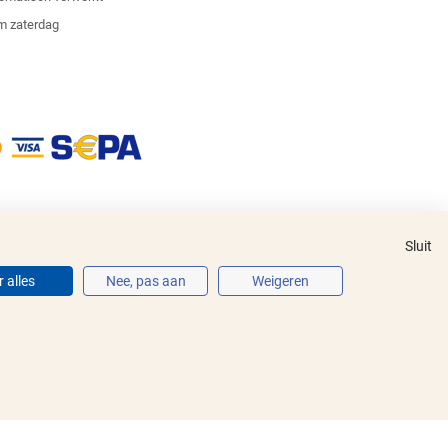
m zaterdag
Sluit
 alles
Nee, pas aan
Weigeren