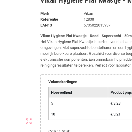
Vikan Hygiene Plat Kwastje - 
Merk
Vikan
Referentie
12838
EAN13
5705022015937
Vikan Hygiene Plat Kwastje - Rood - Superzacht - 50
Het Vikan Hygiene Plat Kwastje is perfect voor het zach
omgevingen. Met superzachte borstelharen en een hygië
moeilijk bereikbare plaatsen. Geschikt voor diverse toe
elektronische componenten. Een onmisbaar hulpmiddel
reinigingsresultaten te bereiken. Perfect voor laborato
Volumekortingen
Hoeveelheid
Product prijs
5
€ 3,28
10
€ 3,21
zoom_out_map
Colli : 1 Stuk