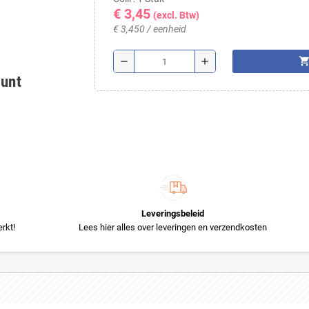
€ 3,45
(excl. Btw)
€ 3,450 / eenheid
shopping_ca
remove
add
ount
Leveringsbeleid
rkt!
Lees hier alles over leveringen en verzendkosten