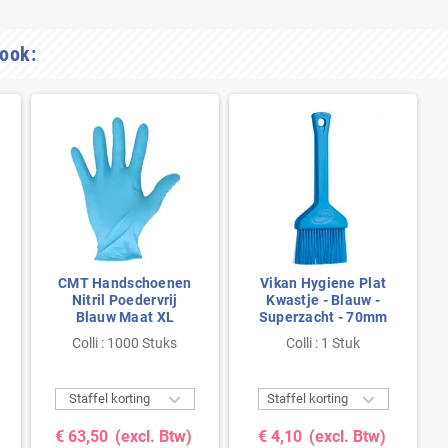
 ook:
CMT Handschoenen
Vikan Hygiene Plat
Nitril Poedervrij
Kwastje - Blauw -
Blauw Maat XL
Superzacht - 70mm
Colli : 1000 Stuks
Colli : 1 Stuk


Staffel korting
Staffel korting
€ 63,50
(excl. Btw)
€ 4,10
(excl. Btw)