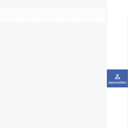
perm_identity
Aanmelden