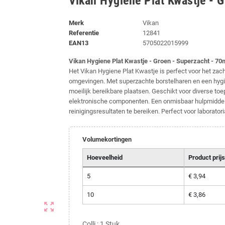
Vikan Hygiene Plat Kwastje - 
Merk
Vikan
Referentie
12841
EAN13
5705022015999
Vikan Hygiene Plat Kwastje - Groen - Superzacht - 7
Het Vikan Hygiene Plat Kwastje is perfect voor het zach
omgevingen. Met superzachte borstelharen en een hygië
moeilijk bereikbare plaatsen. Geschikt voor diverse toe
elektronische componenten. Een onmisbaar hulpmiddel
reinigingsresultaten te bereiken. Perfect voor laborato
Volumekortingen
Hoeveelheid
Product prijs
5
€ 3,94
10
€ 3,86
zoom_out_map
Colli : 1 Stuk