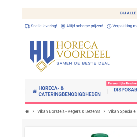
BIJ ALLE
Snelle levering!
Altijd scherpe prijzen!
Verpakking met
Persoonlijke Besche
HORECA- &
DISPOSA
CATERINGBENODIGDHEDEN
chevron_right
Vikan Borstels - Vegers & Bezems
chevron_right
Vikan Speciale