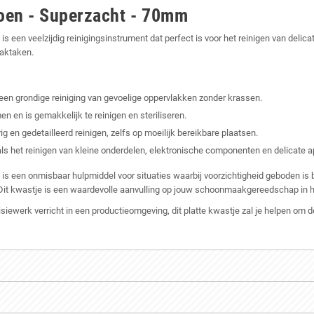
roen - Superzacht - 70mm
is een veelzijdig reinigingsinstrument dat perfect is voor het reinigen van deli
aaktaken.
een grondige reiniging van gevoelige oppervlakken zonder krassen.
 en is gemakkelijk te reinigen en steriliseren.
en gedetailleerd reinigen, zelfs op moeilijk bereikbare plaatsen.
ls het reinigen van kleine onderdelen, elektronische componenten en delicate a
is een onmisbaar hulpmiddel voor situaties waarbij voorzichtigheid geboden is 
. Dit kwastje is een waardevolle aanvulling op jouw schoonmaakgereedschap in
ecisiewerk verricht in een productieomgeving, dit platte kwastje zal je helpen o