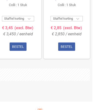
Colli : 1 Stuk
Colli : 1 Stuk
Co


Staffel korting
Staffel korting
Staffe
€ 3,45
(excl. Btw)
€ 2,85
(excl. Btw)
€ 4,1
€ 3,450 / eenheid
€ 2,850 / eenheid
€ 4,1
BESTEL
BESTEL