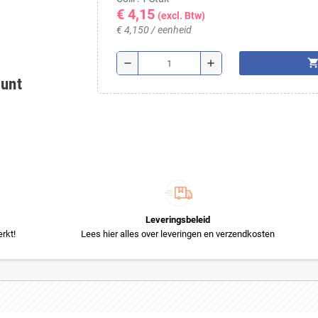
€ 4,15
(excl. Btw)
€ 4,150 / eenheid
shopping_ca
remove
add
ount
Leveringsbeleid
rkt!
Lees hier alles over leveringen en verzendkosten