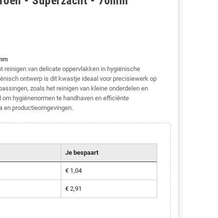
Groen - Superzacht - 70mm
0mm
t reinigen van delicate oppervlakken in hygiënische
nisch ontwerp is dit kwastje ideaal voor precisiewerk op
passingen, zoals het reinigen van kleine onderdelen en
 om hygiënenormen te handhaven en efficiënte
ria en productieomgevingen.
Je bespaart
€ 1,04
€ 2,91