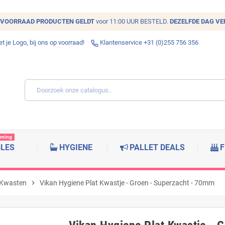
VOORRAAD
PRODUCTEN GELDT
voor 11:00 UUR BESTELD.
DEZELFDE DAG V
 je Logo, bij ons op voorraad!
Klantenservice +31 (0)255 756 356
rming
BLES
HYGIENE
PALLET DEALS
F
 Kwasten
chevron_right
Vikan Hygiene Plat Kwastje - Groen - Superzacht - 70mm