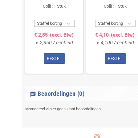
tuk
Colli : 1 Stuk
Colli : 1 Stuk



g
Staffel korting
Staffel korting
. Btw)
€ 2,85
(excl. Btw)
€ 4,10
(excl. Btw)
enheid
€ 2,850 / eenheid
€ 4,100 / eenheid
L
BESTEL
BESTEL
Beoordelingen
(0)
chat
Momenteel zijn er geen klant beoordelingen.