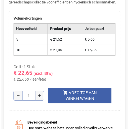
gereedschapscollectie voor efficiënt en hygiënisch schoonmaken.
Volumekortingen
Hoeveelheid
Product prijs
Je bespaart
5
€ 21,52
€ 5,66
10
€ 21,06
€ 15,86
Colli : 1 Stuk
€ 22,65
(excl. Btw)
€ 22,650 / eenheid
shopping_cart
VOEG TOE AAN
remove
add
WINKELWAGEN
Beveiligingsbeleid
Hoe onze website betalingen volledig veilig verwerkt!