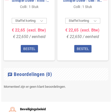
Schraper-Duwer - Rood -
Schraper-Duwer - Geel - met
met Steelaansluiting -
Steelaansluiting - 270mm
Colli : 1 Stuk
Colli : 1 Stuk
270mm


Staffel korting
Staffel korting
€ 22,65
(excl. Btw)
€ 22,65
(excl. Btw)
€ 22,650 / eenheid
€ 22,650 / eenheid
BESTEL
BESTEL
Beoordelingen
(0)
chat
Momenteel zijn er geen klant beoordelingen.
Beveiligingsbeleid