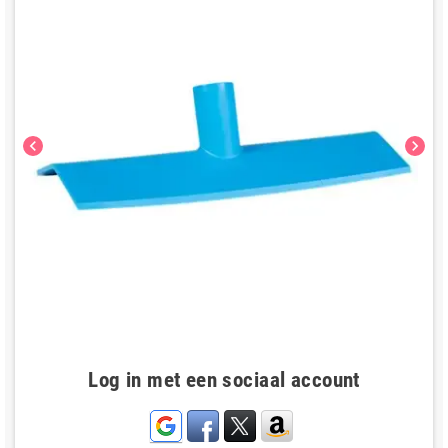
chevron_left
chevron_right
Log in met een sociaal account