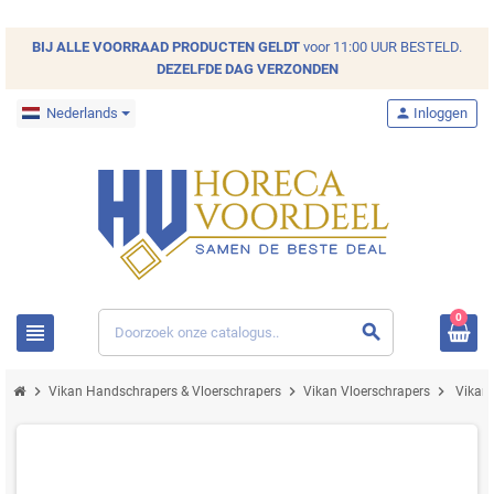
BIJ ALLE
VOORRAAD
PRODUCTEN GELDT
voor 11:00 UUR BESTELD.
DEZELFDE DAG VERZONDEN
Nederlands
person
Inloggen
0
view_headline
search
chevron_right
chevron_right
chevron_right
Vikan Handschrapers & Vloerschrapers
Vikan Vloerschrapers
Vikan 