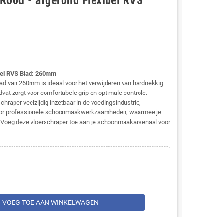
 Rood - afgerond Flexibel RVS
bel RVS Blad: 260mm
lad van 260mm is ideaal voor het verwijderen van hardnekkig
at zorgt voor comfortabele grip en optimale controle.
raper veelzijdig inzetbaar in de voedingsindustrie,
voor professionele schoonmaakwerkzaamheden, waarmee je
n. Voeg deze vloerschraper toe aan je schoonmaakarsenaal voor
rt
VOEG TOE AAN WINKELWAGEN