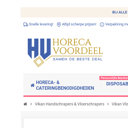
BIJ ALLE
Snelle levering!
Altijd scherpe prijzen!
Verpakking met
Persoonlijke Besche
HORECA- &
DISPOSA
CATERINGBENODIGDHEDEN
chevron_right
Vikan Handschrapers & Vloerschrapers
chevron_right
Vikan Vl