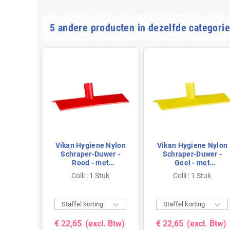
5 andere producten in dezelfde categorie
Vikan Hygiene Nylon
Vikan Hygiene Nylon
Schraper-Duwer -
Schraper-Duwer -
Rood - met
Geel - met
Steelaansluiting -
Steelaansluiting -
Colli : 1 Stuk
Colli : 1 Stuk
270mm
270mm


Staffel korting
Staffel korting
€ 22,65
(excl. Btw)
€ 22,65
(excl. Btw)