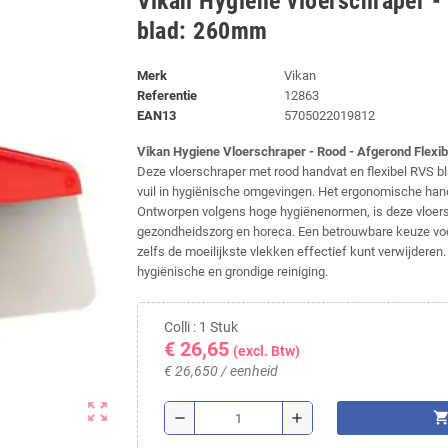
Vikan Hygiene vloerschraper -
blad: 260mm
Merk
Vikan
Referentie
12863
EAN13
5705022019812
Vikan Hygiene Vloerschraper - Rood - Afgerond Flexi
Deze vloerschraper met rood handvat en flexibel RVS b
vuil in hygiënische omgevingen. Het ergonomische handv
Ontworpen volgens hoge hygiënenormen, is deze vloersch
gezondheidszorg en horeca. Een betrouwbare keuze 
zelfs de moeilijkste vlekken effectief kunt verwijdere
hygiënische en grondige reiniging.
Colli : 1 Stuk
€ 26,65
(excl. Btw)
€ 26,650 / eenheid
zoom_out_map
shopping_ca
remove
add