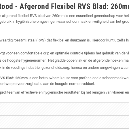
Rood - Afgerond Flexibel RVS Blad: 260
 afgerond flexibel RVS blad van 260mm is een essentieel gereedschap voor het v
gebruik in hygiënische omgevingen waar schoonmaak en veiligheid van het groot
rdig roestvrij staal (RVS) dat flexibel en duurzaam is. Hierdoor kunt u zelfs h
t voor een comfortabele grip en optimale controle tijdens het gebruik van de v
s de hoogste hygiënenormen. Het gladde oppervlak en de afgeronde hoeken make
ik in de voedingsindustrie, gezondheidszorg, horeca en andere omgevingen waar 
 RVS Blad: 260mm
is een betrouwbare keuze voor professionele schoonmaakwerkz
he ontwerp ervoor zorgt dat u aan de hoogste normen voldoet.
fiteer van effectieve en hygiënische resultaten bij het reinigen van vloeren e