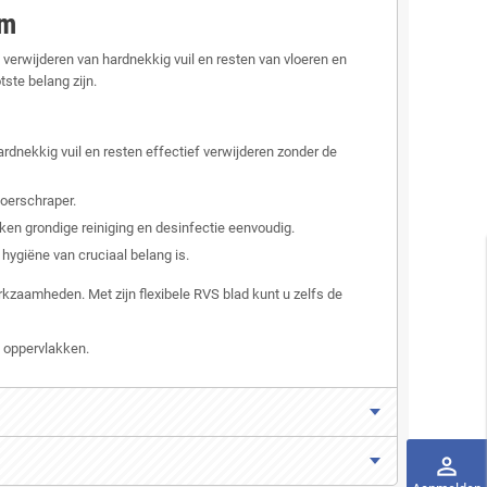
mm
erwijderen van hardnekkig vuil en resten van vloeren en
ste belang zijn.
ardnekkig vuil en resten effectief verwijderen zonder de
loerschraper.
n grondige reiniging en desinfectie eenvoudig.
hygiëne van cruciaal belang is.
aamheden. Met zijn flexibele RVS blad kunt u zelfs de
n oppervlakken.
perm_identity