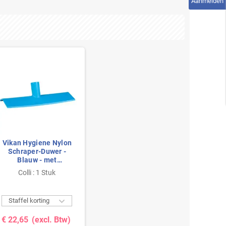
Aanmelden
Vikan Hygiene Nylon
Schraper-Duwer -
Blauw - met
Steelaansluiting -
Colli : 1 Stuk
270mm

Staffel korting
€ 22,65
(excl. Btw)