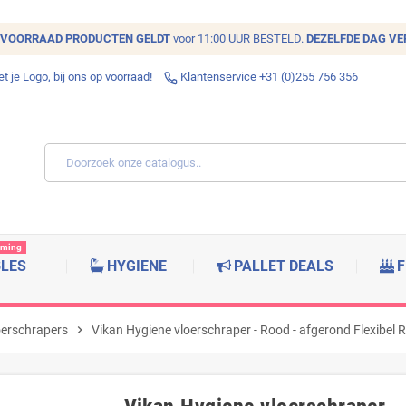
VOORRAAD
PRODUCTEN GELDT
voor 11:00 UUR BESTELD.
DEZELFDE DAG V
 je Logo, bij ons op voorraad!
Klantenservice +31 (0)255 756 356
rming
BLES
HYGIENE
PALLET DEALS
F
oerschrapers
chevron_right
Vikan Hygiene vloerschraper - Rood - afgerond Flexibel