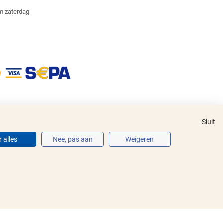
m zaterdag
Sluit
 alles
Nee, pas aan
Weigeren