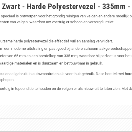
- Zwart - Harde Polyestervezel - 335mm
e speciaal is ontworpen voor het grondig reinigen van velgen en andere moeilijk b
esten van velgen, waardoor uw voertuig er schoon en verzorgd uitziet.
rzame harde polyestervezel die effectief vuil en aanslag verwijdert.
hem een moderne uitstraling en past goed bij andere schoonmaakgereedschappe
ter van 65 mm en een borstelkop van 335 mm, waardoor hij perfect is voor het r
waardige materialen en is duurzaam en betrouwbaar in gebruik.
ssioneel gebruik in autowasstraten als voor thuisgebruik. Deze borstel met harde
 ophopen.
uig in topconditie te houden en de velgen er als nieuw uit te laten zien. Met d