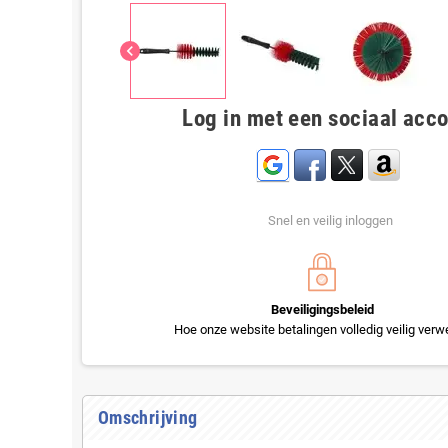
chevron_left
Log in met een sociaal acc
Snel en veilig inloggen
Beveiligingsbeleid
Hoe onze website betalingen volledig veilig verwe
Omschrijving