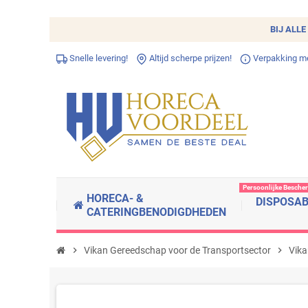
BIJ ALLE
Snelle levering!
Altijd scherpe prijzen!
Verpakking met
Persoonlijke Besche
HORECA- &
DISPOSA
CATERINGBENODIGDHEDEN
chevron_right
Vikan Gereedschap voor de Transportsector
chevron_right
Vika