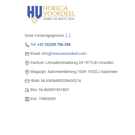
Onze contactgegevens.
[...]
Tel:
+31 (0)255 756 356
Email:
info@horecavoordeel.com
Kantoor: IJmuiderstraatweg 24 1971LB IJmuiden
Magazijn: Aalsmeerderweg 103H 1432CJ Aalsmeer
IBAN: NL63KNAB0256630216
Btw: NL860091831B01
Kvk: 74969269