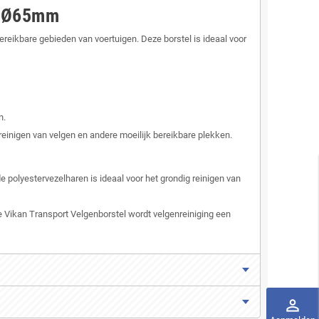
 - Ø65mm
ereikbare gebieden van voertuigen. Deze borstel is ideaal voor
n.
einigen van velgen en andere moeilijk bereikbare plekken.
 polyestervezelharen is ideaal voor het grondig reinigen van
e Vikan Transport Velgenborstel wordt velgenreiniging een
perm_identity