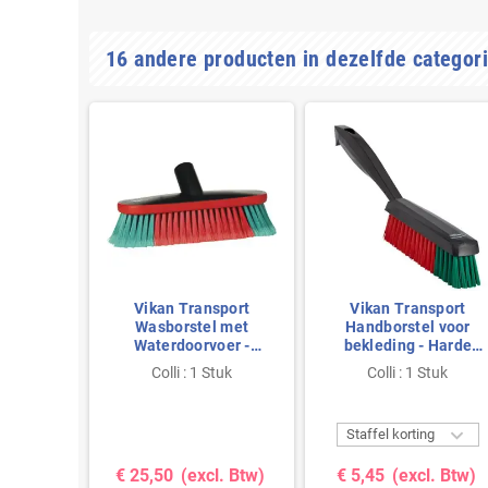
16 andere producten in dezelfde categori
rt set 2
Vikan Transport
Vikan Transport
els -
Wasborstel met
Handborstel voor
ood -
Waterdoorvoer -
bekleding - Harde
e Vezels
Rubberen Stootrand -
Vezels - 330mm
tuk
Colli : 1 Stuk
Colli : 1 Stuk
m
Ovaal - Zwart - Zachte
Vezels - 270mm


g
Staffel korting
. Btw)
€ 25,50
(excl. Btw)
€ 5,45
(excl. Btw)