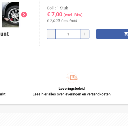
Colli : 1 Stuk
€ 7,00
chevron_right
(excl. Btw)
€ 7,000 / eenheid
ount
shopping_ca
remove
add
Leveringsbeleid
rkt!
Lees hier alles over leveringen en verzendkosten