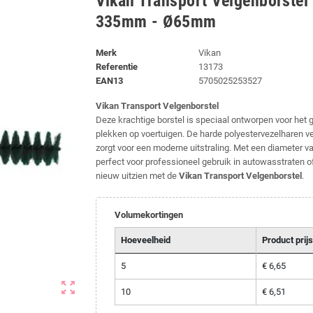
Vikan Transport Velgenborstel 
335mm - Ø65mm
Merk
Vikan
Referentie
13173
EAN13
5705025253527
Vikan Transport Velgenborstel
Deze krachtige borstel is speciaal ontworpen voor het g
plekken op voertuigen. De harde polyestervezelharen ver
zorgt voor een moderne uitstraling. Met een diameter 
perfect voor professioneel gebruik in autowasstraten of t
nieuw uitzien met de
Vikan Transport Velgenborstel
.
Volumekortingen
Hoeveelheid
Product prijs
5
€ 6,65
zoom_out_map
10
€ 6,51