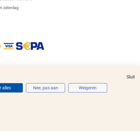
m zaterdag
Sluit
 alles
Nee, pas aan
Weigeren