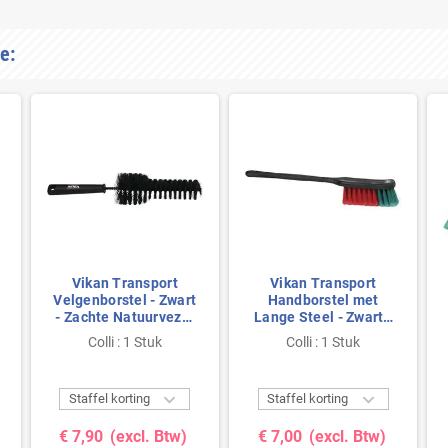
e:
Vikan Transport
Vikan Transport
Velgenborstel - Zwart
Handborstel met
- Zachte Natuurvezel
Lange Steel - Zwart -
- 320mm - Ø65mm
Zachte Splitvezels -
Colli : 1 Stuk
Colli : 1 Stuk
420mm


Staffel korting
Staffel korting
€ 7,90
(excl. Btw)
€ 7,00
(excl. Btw)