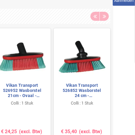
Aanmelden
Vikan Transport
Vikan Transport
Vika
526952 Wasborstel
526852 Wasborstel
52645
21cm - Ovaal -
24 cm -
28cm -
Watertoevoer -
Hoekverstelbaar -
- R
Colli : 1 Stuk
Colli : 1 Stuk
Co
Rubber stootrand
Watertoevoer
Stootrand
€ 24,25
(excl. Btw)
€ 35,40
(excl. Btw)
€ 30,