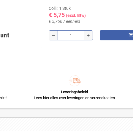
Colli : 1 Stuk
€ 5,75
(excl. Btw)
€ 5,750 / eenheid
ount
shopping_ca
remove
add
Leveringsbeleid
rkt!
Lees hier alles over leveringen en verzendkosten