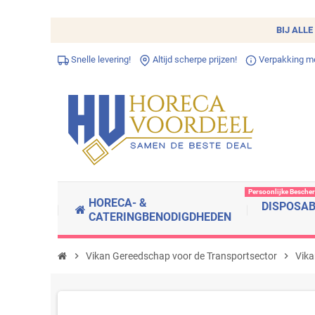
BIJ ALLE
Snelle levering!
Altijd scherpe prijzen!
Verpakking met
Persoonlijke Besche
HORECA- &
DISPOSA
CATERINGBENODIGDHEDEN
chevron_right
Vikan Gereedschap voor de Transportsector
chevron_right
Vika