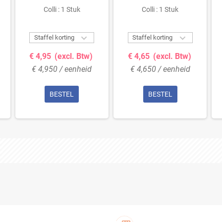
335mm
Groen - Zachte Vezels
Colli : 1 Stuk
Colli : 1 Stuk
- 390mm


Staffel korting
Staffel korting
€ 4,95
(excl. Btw)
€ 4,65
(excl. Btw)
€ 4,950 / eenheid
€ 4,650 / eenheid
BESTEL
BESTEL