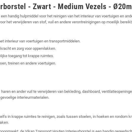
urborstel - Zwart - Medium Vezels - Ø2
is een handig hulpmiddel voor het reinigen van het interieur van voertuigen en 
r het verwijderen van stof, vuil en andere verontreinigingen op moeilijk bereik
et interieur van voertuigen en transportmiddelen.
kracht en zorg voor oppervlakken.
ke toegang tot krappe ruimtes.
sen, treinen en andere voertuigen.
s, haren en ander vuil te verwijderen van bekleding, dashboard, ventilatieopenin
gevoelige interieurmaterialen.
lfs in krappe ruimtes te reinigen, zoals tussen stoelen, in hoeken en rondom k
maken.
schoonmaakt, de Vikan Transport Houten Interieurborstel is een handig gereedsch