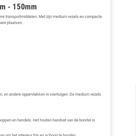
0mm - 150mm
andere transportmiddelen. Met zijn medium vezels en compacte
bare plaatsen.
gen, en andere oppervlakken in voertuigen. De medium vezels
noppen en hendels. Het houten handvat van de borstel is
ap om het interieur fris en schoon te houden.