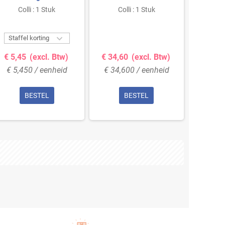
Vezels - 330mm
Zwart - 280mm
Zachte
Colli : 1 Stuk
Colli : 1 Stuk
Co

Staffel korting
Staffe
€ 5,45
(excl. Btw)
€ 34,60
(excl. Btw)
€ 7,0
€ 5,450 / eenheid
€ 34,600 / eenheid
€ 7,0
BESTEL
BESTEL