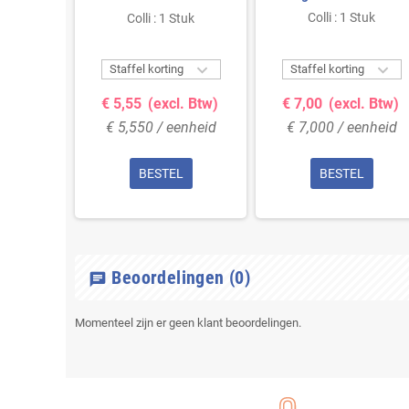
trand -
Zachte Splitvezels -
tuk
Colli : 1 Stuk
Colli : 1 Stuk
- Zachte
420mm
270mm


Staffel korting
Staffel korting
l. Btw)
€ 5,55
(excl. Btw)
€ 7,00
(excl. Btw)
enheid
€ 5,550 / eenheid
€ 7,000 / eenheid
L
BESTEL
BESTEL
Beoordelingen
(0)
chat
Momenteel zijn er geen klant beoordelingen.