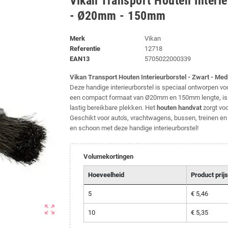
Vikan Transport Houten Interi
- Ø20mm - 150mm
Merk
Vikan
Referentie
12718
EAN13
5705022000339
Vikan Transport Houten Interieurborstel - Zwart - 
Deze handige interieurborstel is speciaal ontworpen voo
een compact formaat van Ø20mm en 150mm lengte, is dez
lastig bereikbare plekken. Het
houten handvat
zorgt vo
Geschikt voor auto's, vrachtwagens, bussen, treinen en 
en schoon met deze handige interieurborstel!
Volumekortingen
Hoeveelheid
Product prijs
5
€ 5,46
zoom_out_map
10
€ 5,35