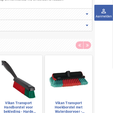
perm_identity
Aanmelden
Vikan Transport
Vikan Transport
Vika
Handborstel voor
Hoekborstel met
Hand
bekleding - Harde
Waterdoorvoer -
Korte S