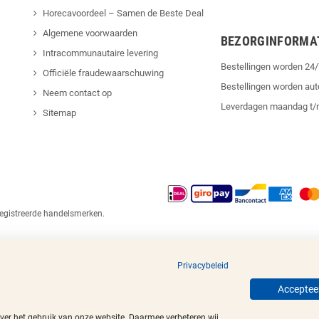
Horecavoordeel – Samen de Beste Deal
Algemene voorwaarden
BEZORGINFORMA
Intracommunautaire levering
Bestellingen worden 2
Officiële fraudewaarschuwing
Bestellingen worden au
Neem contact op
Leverdagen maandag t/
Sitemap
egistreerde handelsmerken.
Privacybeleid
Accepteer
over het gebruik van onze website. Daarmee verbeteren wij