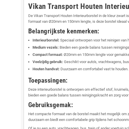
Vikan Transport Houten Interie
De Vikan Transport Houten Interieurborstel in de kleur zwart 
formaat van Ø20mm en 150mm lengte, is deze borstel ideaal voo
Belangrijkste kenmerken:
Interieurborstel:
Speciaal ontworpen voor het reinigen van h
Medium vezels:
Bieden een goede balans tussen reinigings
Compact formaat:
Ø20mm en 150mm lengte voor gemakkelij
Veelzijdig gebruik:
Geschikt voor auto's, vrachtwagens, bus
Houten handvat:
Duurzaam en comfortabel vast te houden.
Toepassingen:
Deze interieurborstel is ontworpen om effectief stof, kruimel
bieden een goede balans tussen reinigingskracht en zorg voor 
Gebruiksgemak:
Het compacte formaat van de borstel maakt het mogelijk om ze
duurzaam en biedt een comfortabele grip tijdens het schoon
Of je nu een auto, vrachtwagen, bus, trein of ander voertuig 