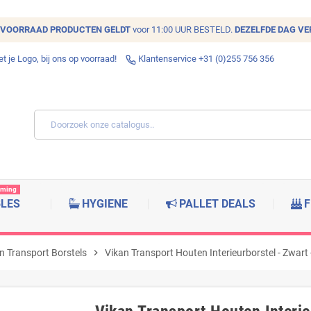
VOORRAAD
PRODUCTEN GELDT
voor 11:00 UUR BESTELD.
DEZELFDE DAG V
 je Logo, bij ons op voorraad!
Klantenservice +31 (0)255 756 356
rming
BLES
HYGIENE
PALLET DEALS
F
n Transport Borstels
chevron_right
Vikan Transport Houten Interieurborstel - Zwa