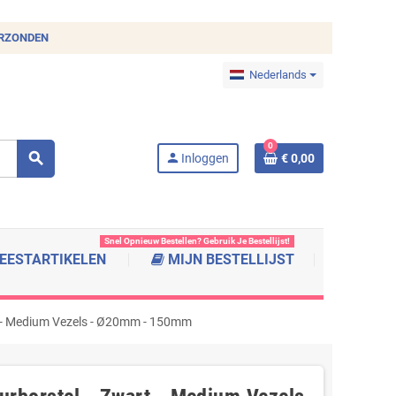
ERZONDEN
Nederlands
0
search
person
Inloggen
€ 0,00
Snel Opnieuw Bestellen? Gebruik Je Bestellijst!
EESTARTIKELEN
MIJN BESTELLIJST
rt - Medium Vezels - Ø20mm - 150mm