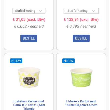


Staffel korting
Staffel korting
€ 31,03
(excl. Btw)
€ 132,91
(excl. Btw)
€ 0,062 / eenheid
€ 0,095 / eenheid
BESTEL
BESTEL
NIEUW
NIEUW
IJsbekers Karton rond
IJsbekers Karton rond
150ml Ø 7,7cm x 5,5cm
150ml Ø 8,6cm x 5,2cm
Triangle