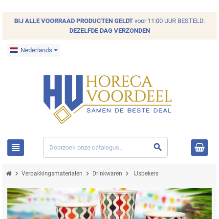
BIJ ALLE
VOORRAAD
PRODUCTEN GELDT
voor 11:00 UUR BESTELD.
DEZELFDE DAG VERZONDEN
Nederlands
view_headline
search
chevron_right
chevron_right
chevron_right
Verpakkingsmaterialen
Drinkwaren
IJsbekers