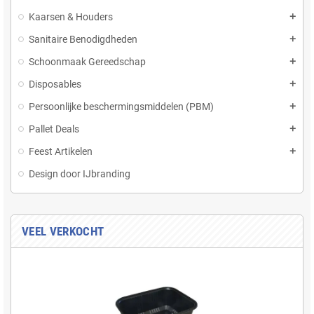
Kaarsen & Houders
add
Sanitaire Benodigdheden
add
Schoonmaak Gereedschap
add
Disposables
add
Persoonlijke beschermingsmiddelen (PBM)
add
Pallet Deals
add
Feest Artikelen
add
Design door IJbranding
VEEL VERKOCHT