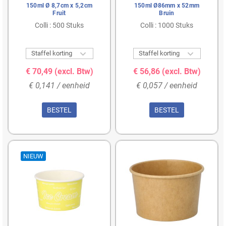
150ml Ø 8,7cm x 5,2cm
150ml Ø86mm x 52mm
Fruit
Bruin
Colli : 500 Stuks
Colli : 1000 Stuks


Staffel korting
Staffel korting
€ 70,49
(excl. Btw)
€ 56,86
(excl. Btw)
€ 0,141 / eenheid
€ 0,057 / eenheid
BESTEL
BESTEL
NIEUW