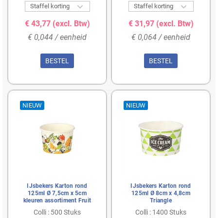


Staffel korting
Staffel korting
€ 43,77
(excl. Btw)
€ 31,97
(excl. Btw)
€ 0,044 / eenheid
€ 0,064 / eenheid
BESTEL
BESTEL
NIEUW
NIEUW
IJsbekers Karton rond
IJsbekers Karton rond
125ml Ø 7,5cm x 5cm
125ml Ø 8cm x 4,8cm
kleuren assortiment Fruit
Triangle
Colli : 500 Stuks
Colli : 1400 Stuks