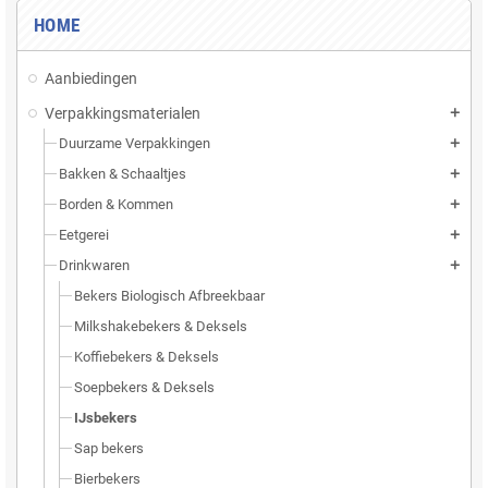
HOME
Aanbiedingen
Verpakkingsmaterialen
add
Duurzame Verpakkingen
add
Bakken & Schaaltjes
add
Borden & Kommen
add
Eetgerei
add
Drinkwaren
add
Bekers Biologisch Afbreekbaar
Milkshakebekers & Deksels
Koffiebekers & Deksels
Soepbekers & Deksels
IJsbekers
Sap bekers
Bierbekers