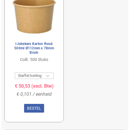
IJsbekers Karton Rond
500ml Ø112mm x 78mm
Bruin
Colli : 500 Stuks

Staffel korting
€ 50,53
(excl. Btw)
€ 0,101 / eenheid
BESTEL