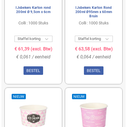
IJsbekers Karton rond
IJsbekers Karton Rond
200ml Ø 9,5cm x 6cm
200ml Ø95mm x 60mm
Bruin
Colli : 1000 Stuks
Colli : 1000 Stuks


Staffel korting
Staffel korting
€ 61,39
(excl. Btw)
€ 63,58
(excl. Btw)
€ 0,061 / eenheid
€ 0,064 / eenheid
BESTEL
BESTEL
NIEUW
NIEUW