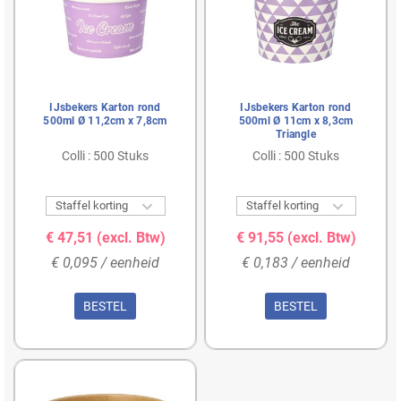
IJsbekers Karton rond
IJsbekers Karton rond
500ml Ø 11,2cm x 7,8cm
500ml Ø 11cm x 8,3cm
Triangle
Colli : 500 Stuks
Colli : 500 Stuks


Staffel korting
Staffel korting
€ 47,51
(excl. Btw)
€ 91,55
(excl. Btw)
€ 0,095 / eenheid
€ 0,183 / eenheid
BESTEL
BESTEL