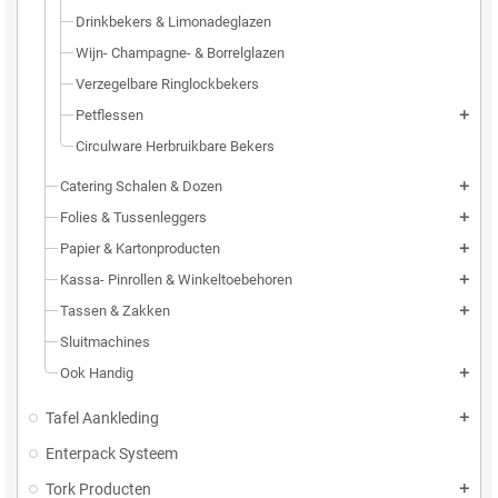
Drinkbekers & Limonadeglazen
Wijn- Champagne- & Borrelglazen
Verzegelbare Ringlockbekers
Petflessen
add
Circulware Herbruikbare Bekers
Catering Schalen & Dozen
add
Folies & Tussenleggers
add
Papier & Kartonproducten
add
Kassa- Pinrollen & Winkeltoebehoren
add
Tassen & Zakken
add
Sluitmachines
Ook Handig
add
Tafel Aankleding
add
Enterpack Systeem
Tork Producten
add