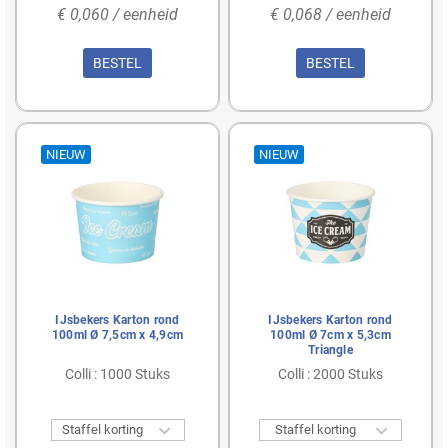
€ 0,060 / eenheid
€ 0,068 / eenheid
BESTEL
BESTEL
NIEUW
NIEUW
IJsbekers Karton rond
IJsbekers Karton rond
100ml Ø 7,5cm x 4,9cm
100ml Ø 7cm x 5,3cm
Triangle
Colli : 1000 Stuks
Colli : 2000 Stuks


Staffel korting
Staffel korting