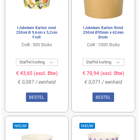
IJsbekers Karton rond
IJsbekers Karton Rond
250ml Ø 9,6cm x 5,2cm
250ml Ø95mm x 62mm
Fruit
Bruin
Colli : 500 Stuks
Colli : 1000 Stuks


Staffel korting
Staffel korting
€ 43,65
(excl. Btw)
€ 70,94
(excl. Btw)
€ 0,087 / eenheid
€ 0,071 / eenheid
BESTEL
BESTEL
NIEUW
NIEUW