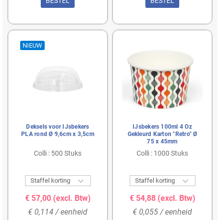
BESTEL
BESTEL
van de beste producten voor jouw horecagelegenheid.
NIEUW
Deksels voor IJsbekers
IJsbekers 100ml 4 Oz
PLA rond Ø 9,6cm x 3,5cm
Gekleurd Karton "Retro" Ø
75 x 45mm
Colli : 500 Stuks
Colli : 1000 Stuks


Staffel korting
Staffel korting
€ 57,00
(excl. Btw)
€ 54,88
(excl. Btw)
€ 0,114 / eenheid
€ 0,055 / eenheid