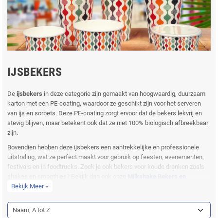
IJSBEKERS
De
ijsbekers
in deze categorie zijn gemaakt van hoogwaardig, duurzaam
karton met een PE-coating, waardoor ze geschikt zijn voor het serveren
van ijs en sorbets. Deze PE-coating zorgt ervoor dat de bekers lekvrij en
stevig blijven, maar betekent ook dat ze niet 100% biologisch afbreekbaar
zijn.
Bovendien hebben deze ijsbekers een aantrekkelijke en professionele
uitstraling, wat ze perfect maakt voor gebruik op feesten, evenementen,
festivals en in foodtrucks. Zoek je ook bekers voor koude dranken zoals
shakes en smoothies? Bekijk dan ook onze
Milkshake Bekers en
Deksels
Bekijk Meer
.
expand_more
Voordelen van IJsbekers Karton
Naam, A tot Z
Onze ijsbekers van karton bieden verschillende voordelen: