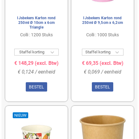
IJsbekers Karton rond
IJsbekers Karton rond
250ml Ø 10cm x 6cm
250ml Ø 9,5cm x 6,2cm
Triangle
Colli : 1200 Stuks
Colli : 1000 Stuks


Staffel korting
Staffel korting
€ 148,29
(excl. Btw)
€ 69,35
(excl. Btw)
€ 0,124 / eenheid
€ 0,069 / eenheid
BESTEL
BESTEL
NIEUW