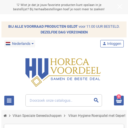
💡 Wist je dat je jouw favoriete producten kunt opslaan in je
bestellijst? Bij herhaalbestellingen hoef je nooit meer te zoeken!
BIJ ALLE
VOORRAAD
PRODUCTEN GELDT
voor 11:00 UUR BESTELD.
DEZELFDE DAG VERZONDEN
Nederlands
person
Inloggen
0
view_headline
search
chevron_right
chevron_right
Vikan Speciale Gereedschappen
Vikan Hygiene Roerspatel met Geperfo