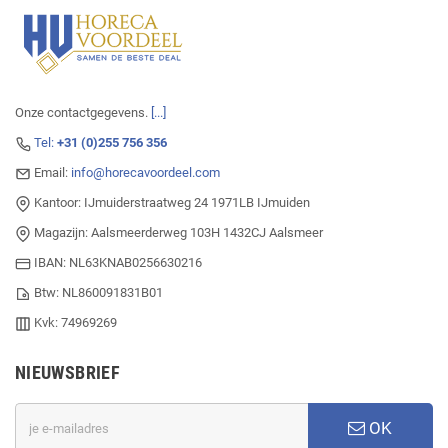
Onze contactgegevens.
[...]
Tel:
+31 (0)255 756 356
Email:
info@horecavoordeel.com
Kantoor: IJmuiderstraatweg 24 1971LB IJmuiden
Magazijn: Aalsmeerderweg 103H 1432CJ Aalsmeer
IBAN: NL63KNAB0256630216
Btw: NL860091831B01
Kvk: 74969269
NIEUWSBRIEF
OK