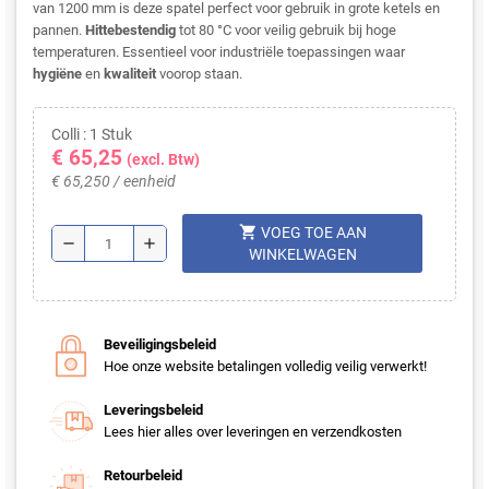
van 1200 mm is deze spatel perfect voor gebruik in grote ketels en
pannen.
Hittebestendig
tot 80 °C voor veilig gebruik bij hoge
temperaturen. Essentieel voor industriële toepassingen waar
hygiëne
en
kwaliteit
voorop staan.
Colli : 1 Stuk
€ 65,25
(excl. Btw)
€ 65,250 / eenheid
shopping_cart
VOEG TOE AAN
remove
add
WINKELWAGEN
Beveiligingsbeleid
Hoe onze website betalingen volledig veilig verwerkt!
Leveringsbeleid
Lees hier alles over leveringen en verzendkosten
Retourbeleid