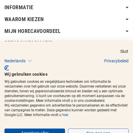
INFORMATIE
WAAROM KIEZEN
MIJN HORECAVOORDEEL
BEZORGINFORMATIE
Sluit
Nederlands
Privacybeleid
Wij gebruiken cookies
Wij gebruiken cookies en vergelijkbare technieken om informatie te
Copyright © 2017 - 2026
Horecavoordeel
en de beeldmerken zijn
verzamelen over het gebruik van onze website. Daarmee verbeteren wij onze
geregistreerde handelsmerken.
diensten, tonen wij gepersonaliseerde inhoud en bieden wij u een optimale
gebruikerservaring. U kunt uw voorkeuren op elk moment aanpassen via de
cookie-instellingen. Meer informatie vindt u in ons cookiebeleid.
Wij verzamelen gegevens om advertenties te personaliseren en de effectiviteit
van campagnes te meten. Deze gegevens kunnen worden gedeeld met
Google LLC. Meer informatie vindt u
hier
.