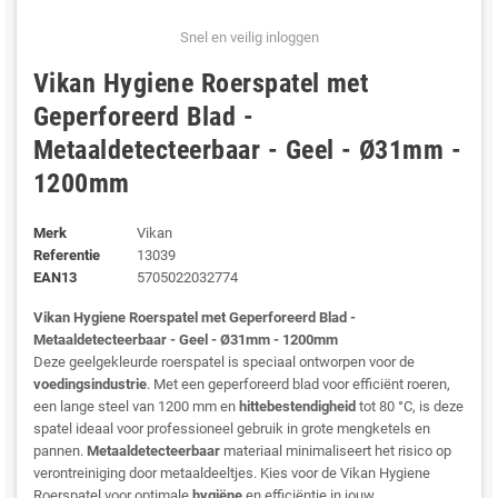
Snel en veilig inloggen
Vikan Hygiene Roerspatel met
Geperforeerd Blad -
Metaaldetecteerbaar - Geel - Ø31mm -
1200mm
Merk
Vikan
Referentie
13039
EAN13
5705022032774
Vikan Hygiene Roerspatel met Geperforeerd Blad -
Metaaldetecteerbaar - Geel - Ø31mm - 1200mm
Deze geelgekleurde roerspatel is speciaal ontworpen voor de
voedingsindustrie
. Met een geperforeerd blad voor efficiënt roeren,
een lange steel van 1200 mm en
hittebestendigheid
tot 80 °C, is deze
spatel ideaal voor professioneel gebruik in grote mengketels en
pannen.
Metaaldetecteerbaar
materiaal minimaliseert het risico op
verontreiniging door metaaldeeltjes. Kies voor de Vikan Hygiene
Roerspatel voor optimale
hygiëne
en efficiëntie in jouw