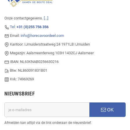
Onze contactgegevens.
[...]
Tel:
+31 (0)255 756 356
Email:
info@horecavoordeel.com
Kantoor: IJmuiderstraatweg 24 1971LB IJmuiden
Magazijn: Aalsmeerderweg 103H 1432CJ Aalsmeer
IBAN: NL63KNAB0256630216
Btw: NL860091831B01
Kvk: 74969269
NIEUWSBRIEF
OK
Afmelden kan altijd via de link onderaan de nieuwsbrief.