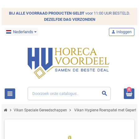
BIJ ALLE
VOORRAAD
PRODUCTEN GELDT
voor 11:00 UUR BESTELD.
DEZELFDE DAG VERZONDEN
Nederlands
person
Inloggen
0
view_headline
search
chevron_right
chevron_right
Vikan Speciale Gereedschappen
Vikan Hygiene Roerspatel met Geperfo