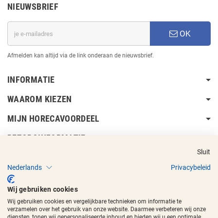
NIEUWSBRIEF
OK
Afmelden kan altijd via de link onderaan de nieuwsbrief.
INFORMATIE
WAAROM KIEZEN
MIJN HORECAVOORDEEL
BEZORGINFORMATIE
Sluit
Nederlands
Privacybeleid
Wij gebruiken cookies
Wij gebruiken cookies en vergelijkbare technieken om informatie te
Copyright © 2017 - 2026
Horecavoordeel
en de beeldmerken zijn
verzamelen over het gebruik van onze website. Daarmee verbeteren wij onze
geregistreerde handelsmerken.
diensten, tonen wij gepersonaliseerde inhoud en bieden wij u een optimale