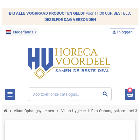
BIJ ALLE
VOORRAAD
PRODUCTEN GELDT
voor 11:00 UUR BESTELD.
DEZELFDE DAG VERZONDEN
Nederlands
person
Inloggen
0
view_headline
search
chevron_right
chevron_right
Vikan Ophangsystemen
Vikan Hygiene Hi-Flex Ophangsysteem met 3 