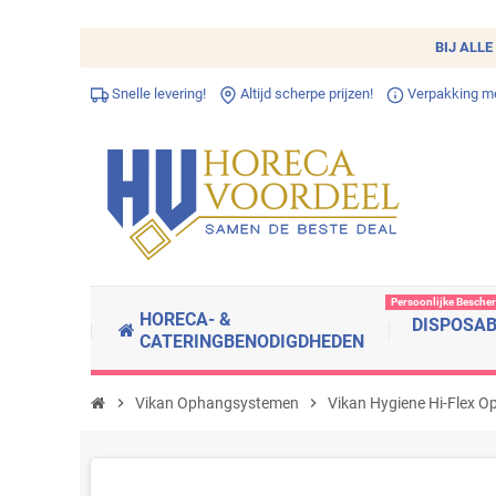
BIJ ALLE
Snelle levering!
Altijd scherpe prijzen!
Verpakking met
Persoonlijke Besche
HORECA- &
DISPOSA
CATERINGBENODIGDHEDEN
chevron_right
Vikan Ophangsystemen
chevron_right
Vikan Hygiene Hi-Flex 