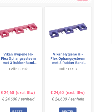
Vikan Hygiene Hi-
Vikan Hygiene Hi-
Vikan
Flex Ophangsysteem
Flex Ophangsysteem
Pol
met 3 Rubber Band
met 3 Rubber Band
240x1
Klemmen en 2 Haken
Klemmen en 2 Haken
Colli : 1 Stuk
Colli : 1 Stuk
Co
- Roze - 420mm
- Paars - 420mm
Staffe
€ 24,60
(excl. Btw)
€ 24,60
(excl. Btw)
€ 16,
€ 24,600 / eenheid
€ 24,600 / eenheid
€ 16,
BESTEL
BESTEL