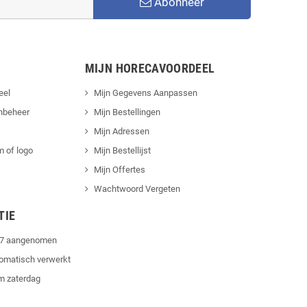
Abonneer
MIJN HORECAVOORDEEL
eel
Mijn Gegevens Aanpassen
nbeheer
Mijn Bestellingen
Mijn Adressen
 of logo
Mijn Bestellijst
Mijn Offertes
Wachtwoord Vergeten
TIE
4/7 aangenomen
tomatisch verwerkt
m zaterdag