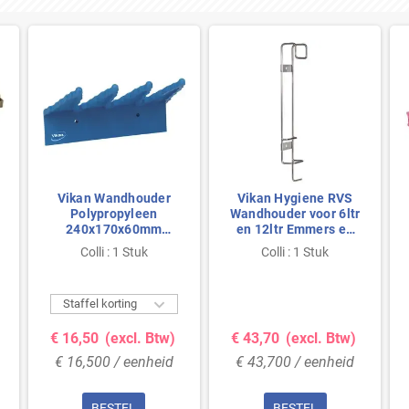
Vikan Wandhouder
Vikan Hygiene RVS
Polypropyleen
Wandhouder voor 6ltr
240x170x60mm
en 12ltr Emmers en
Blauw
Deksels - 370mm
Colli : 1 Stuk
Colli : 1 Stuk

Staffel korting
€ 16,50
(excl. Btw)
€ 43,70
(excl. Btw)
€ 16,500 / eenheid
€ 43,700 / eenheid
BESTEL
BESTEL