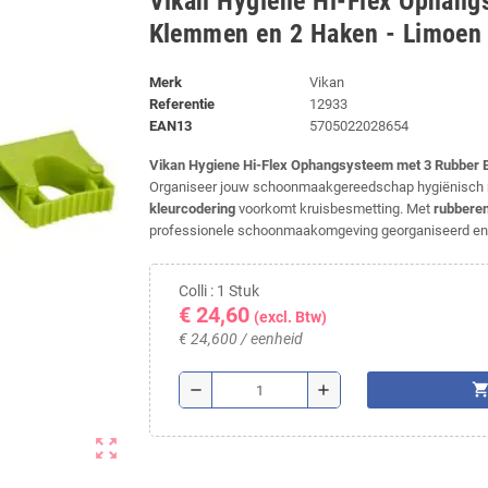
Vikan Hygiene Hi-Flex Ophang
Klemmen en 2 Haken - Limoen
Merk
Vikan
Referentie
12933
EAN13
5705022028654
Vikan Hygiene Hi-Flex Ophangsysteem met 3 Rubber
Organiseer jouw schoonmaakgereedschap hygiënisch m
kleurcodering
voorkomt kruisbesmetting. Met
rubbere
professionele schoonmaakomgeving georganiseerd en 
Colli : 1 Stuk
€ 24,60
(excl. Btw)
€ 24,600 / eenheid
shopping_ca
remove
add
zoom_out_map