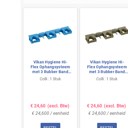
ijstalen
Vikan Hygiene Hi-
Vikan Hygiene Hi-
em Aisi
Flex Ophangsysteem
Flex Ophangsysteem
reed 6
met 3 Rubber Band
met 3 Rubber Band
Klemmen en 2 Haken
Klemmen en 2 Haken
tuk
Colli : 1 Stuk
Colli : 1 Stuk
- Blauw - 420mm
- Bruin - 420mm
l. Btw)
€ 24,60
(excl. Btw)
€ 24,60
(excl. Btw)
enheid
€ 24,600 / eenheid
€ 24,600 / eenheid
L
BESTEL
BESTEL