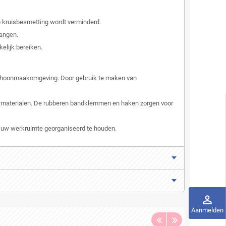
p kruisbesmetting wordt verminderd.
hangen.
lijk bereiken.
schoonmaakomgeving. Door gebruik te maken van
e materialen. De rubberen bandklemmen en haken zorgen voor
uw werkruimte georganiseerd te houden.
perm_identity
Aanmelden