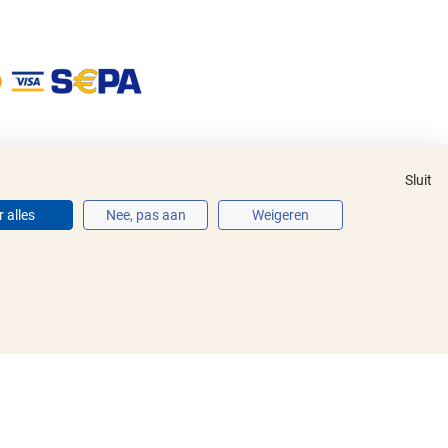
Sluit
 alles
Nee, pas aan
Weigeren