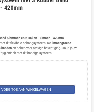
systeem met 3 Rubber Band
 - 420mm
 Band Klemmen en 2 Haken - Limoen - 420mm
et dit flexibele ophangsysteem. De
limoengroene
n banden
en haken voor stevige bevestiging. Houd jouw
hygiënisch met dit handige systeem.
rt
VOEG TOE AAN WINKELWAGEN