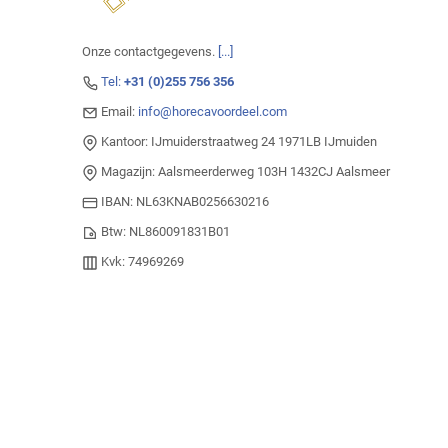
Onze contactgegevens.
[...]
Tel:
+31 (0)255 756 356
Email:
info@horecavoordeel.com
Kantoor: IJmuiderstraatweg 24 1971LB IJmuiden
Magazijn: Aalsmeerderweg 103H 1432CJ Aalsmeer
IBAN: NL63KNAB0256630216
Btw: NL860091831B01
Kvk: 74969269