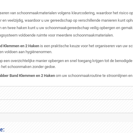
niseren van schoonmaakmaterialen volgens kleurcodering, waardoor het risico o
 en veelzijdig, waardoor u uw gereedschap op verschillende manieren kunt op
 en twee haken kunt u uw schoonmaakgereedschap veilig opbergen en gemakke
angsysteem voldoende ruimte voor meerdere schoonmaakmaterialen.
nd Klemmen en 2 Haken
is een praktische keuze voor het organiseren van uw 
n en voldoen aan hygiënenormen.
en overzichtelijke manier opbergen en snel toegang krijgen tot de benodigd
op het schoonmaken zonder gedoe.
Rubber Band Klemmen en 2 Haken
om uw schoonmaakroutine te stroomlijnen en 
e: