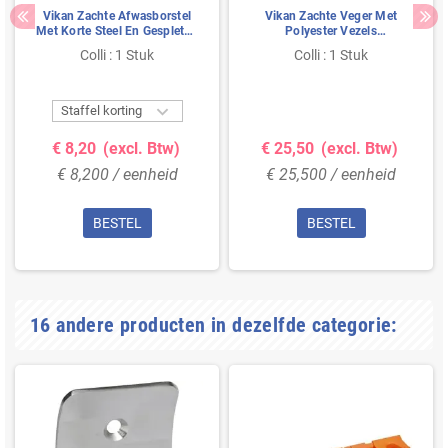
Vikan Zachte Afwasborstel
Vikan Zachte Veger Met
Met Korte Steel En Gespleten
Polyester Vezels
Polyester Vezels
410x65x130mm Groen
Colli : 1 Stuk
Colli : 1 Stuk
270x70x85mm Groen

Staffel korting
€ 8,20
(excl. Btw)
€ 25,50
(excl. Btw)
€ 8,200 / eenheid
€ 25,500 / eenheid
BESTEL
BESTEL
16 andere producten in dezelfde categorie: