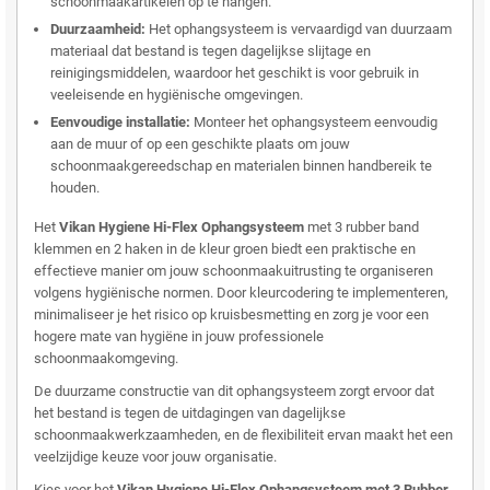
schoonmaakartikelen op te hangen.
Duurzaamheid:
Het ophangsysteem is vervaardigd van duurzaam
materiaal dat bestand is tegen dagelijkse slijtage en
reinigingsmiddelen, waardoor het geschikt is voor gebruik in
veeleisende en hygiënische omgevingen.
Eenvoudige installatie:
Monteer het ophangsysteem eenvoudig
aan de muur of op een geschikte plaats om jouw
schoonmaakgereedschap en materialen binnen handbereik te
houden.
Het
Vikan Hygiene Hi-Flex Ophangsysteem
met 3 rubber band
klemmen en 2 haken in de kleur groen biedt een praktische en
effectieve manier om jouw schoonmaakuitrusting te organiseren
volgens hygiënische normen. Door kleurcodering te implementeren,
minimaliseer je het risico op kruisbesmetting en zorg je voor een
hogere mate van hygiëne in jouw professionele
schoonmaakomgeving.
De duurzame constructie van dit ophangsysteem zorgt ervoor dat
het bestand is tegen de uitdagingen van dagelijkse
schoonmaakwerkzaamheden, en de flexibiliteit ervan maakt het een
veelzijdige keuze voor jouw organisatie.
Kies voor het
Vikan Hygiene Hi-Flex Ophangsysteem met 3 Rubber