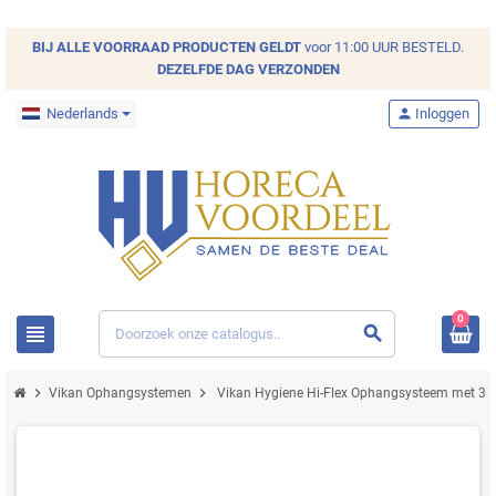
BIJ ALLE
VOORRAAD
PRODUCTEN GELDT
voor 11:00 UUR BESTELD.
DEZELFDE DAG VERZONDEN
Nederlands
person
Inloggen
0
view_headline
search
chevron_right
chevron_right
Vikan Ophangsystemen
Vikan Hygiene Hi-Flex Ophangsysteem met 3 