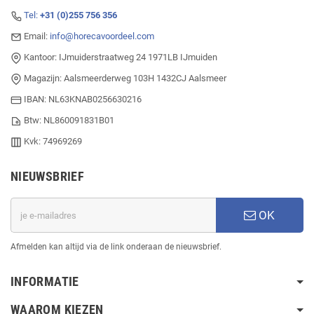
Tel:
+31 (0)255 756 356
Email:
info@horecavoordeel.com
Kantoor: IJmuiderstraatweg 24 1971LB IJmuiden
Magazijn: Aalsmeerderweg 103H 1432CJ Aalsmeer
IBAN: NL63KNAB0256630216
Btw: NL860091831B01
Kvk: 74969269
NIEUWSBRIEF
OK
Afmelden kan altijd via de link onderaan de nieuwsbrief.
INFORMATIE
WAAROM KIEZEN