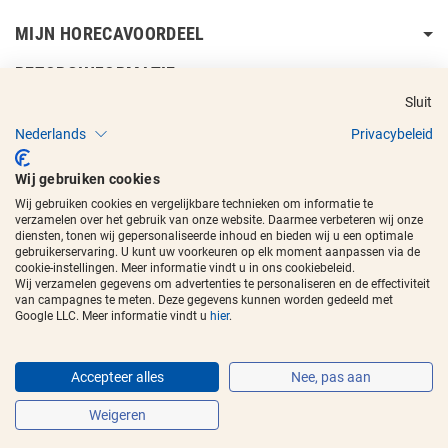
MIJN HORECAVOORDEEL
BEZORGINFORMATIE
Sluit
Nederlands
Privacybeleid
Wij gebruiken cookies
Wij gebruiken cookies en vergelijkbare technieken om informatie te
Copyright © 2017 - 2026
Horecavoordeel
en de beeldmerken zijn
verzamelen over het gebruik van onze website. Daarmee verbeteren wij onze
geregistreerde handelsmerken.
diensten, tonen wij gepersonaliseerde inhoud en bieden wij u een optimale
gebruikerservaring. U kunt uw voorkeuren op elk moment aanpassen via de
cookie-instellingen. Meer informatie vindt u in ons cookiebeleid.
Wij verzamelen gegevens om advertenties te personaliseren en de effectiviteit
van campagnes te meten. Deze gegevens kunnen worden gedeeld met
Google LLC. Meer informatie vindt u
hier
.
Accepteer alles
Nee, pas aan
Weigeren