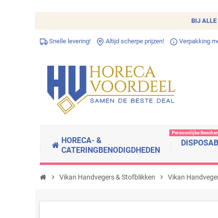
BIJ ALLE
Snelle levering!
Altijd scherpe prijzen!
Verpakking met
Persoonlijke Besche
HORECA- &
DISPOSA
CATERINGBENODIGDHEDEN
chevron_right
Vikan Handvegers & Stofblikken
chevron_right
Vikan Handvege