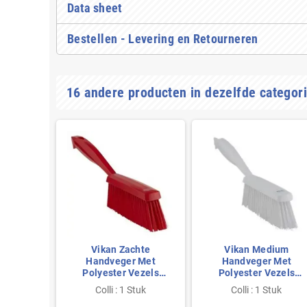
Data sheet
Bestellen - Levering en Retourneren
16 andere producten in dezelfde categori
hte
Vikan Zachte
Vikan Medium
 Met
Handveger Met
Handveger Met
ezels
Polyester Vezels
Polyester Vezels
10mm
330x35x110mm Rood
330x35x110mm Wit
tuk
Colli : 1 Stuk
Colli : 1 Stuk
e