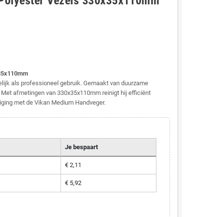
Polyester Vezels 330x35x110mm
x35x110mm
lijk als professioneel gebruik. Gemaakt van duurzame
 Met afmetingen van 330x35x110mm reinigt hij efficiënt
iniging met de Vikan Medium Handveger.
Je bespaart
€ 2,11
€ 5,92