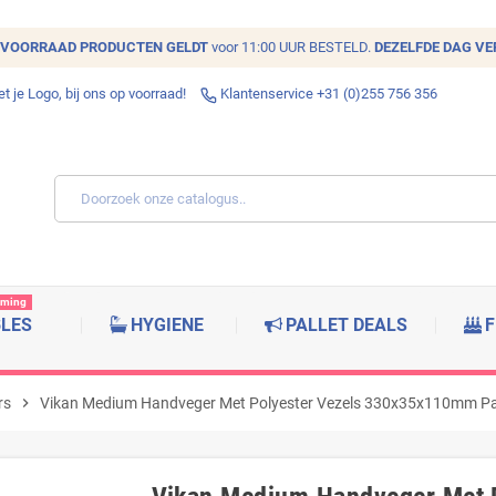
VOORRAAD
PRODUCTEN GELDT
voor 11:00 UUR BESTELD.
DEZELFDE DAG V
 je Logo, bij ons op voorraad!
Klantenservice +31 (0)255 756 356
rming
BLES
HYGIENE
PALLET DEALS
F
rs
chevron_right
Vikan Medium Handveger Met Polyester Vezels 330x35x110mm P