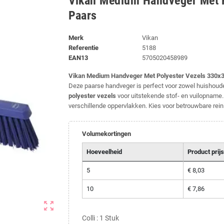
Vikan Medium Handveger Met 
Paars
Merk
Vikan
Referentie
5188
EAN13
5705020458989
Vikan Medium Handveger Met Polyester Vezels 330
Deze paarse handveger is perfect voor zowel huishoude
polyester vezels
voor uitstekende stof- en vuilopname.
verschillende oppervlakken. Kies voor betrouwbare re
Volumekortingen
Hoeveelheid
Product prijs
5
€ 8,03
10
€ 7,86
zoom_out_map
Colli : 1 Stuk