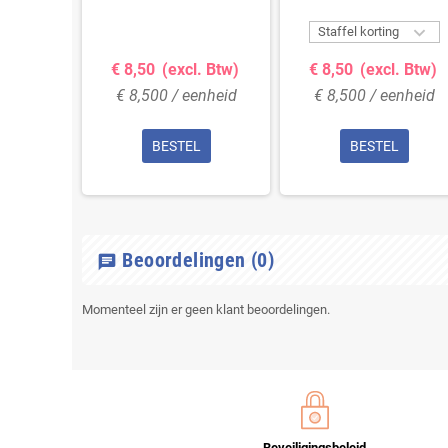


g
Staffel korting
. Btw)
€ 8,50
(excl. Btw)
€ 8,50
(excl. Btw)
enheid
€ 8,500 / eenheid
€ 8,500 / eenheid
L
BESTEL
BESTEL
Beoordelingen
(0)
chat
Momenteel zijn er geen klant beoordelingen.
Beveiligingsbeleid