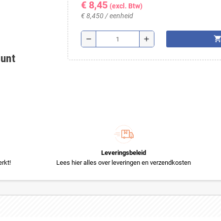
€ 8,45
(excl. Btw)
€ 8,450 / eenheid
shopping_ca
remove
add
ount
Leveringsbeleid
rkt!
Lees hier alles over leveringen en verzendkosten