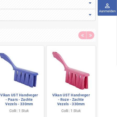
perm_identity
Aanmelden
Vikan UST Handveger
Vikan UST Handveger
Vikan 
- Paars - Zachte
- Roze - Zachte
- Ora
Vezels - 330mm
Vezels - 330mm
Veze
Colli : 1 Stuk
Colli : 1 Stuk
Co