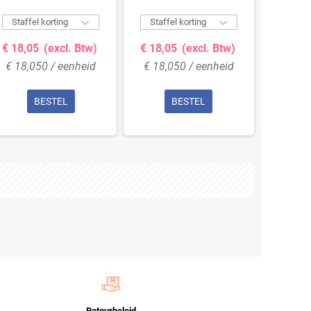


Staffel korting
Staffel korting
Staffe
€ 18,05
(excl. Btw)
€ 18,05
(excl. Btw)
€ 18,
€ 18,050 / eenheid
€ 18,050 / eenheid
€ 18,
BESTEL
BESTEL
Retourbeleid