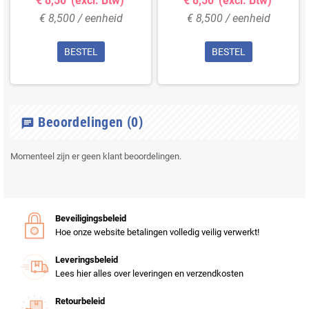
€ 8,50
(excl. Btw)
€ 8,50
(excl. Btw)
€ 8,500 / eenheid
€ 8,500 / eenheid
BESTEL
BESTEL
Beoordelingen
(0)
chat
Momenteel zijn er geen klant beoordelingen.
Beveiligingsbeleid
Hoe onze website betalingen volledig veilig verwerkt!
Leveringsbeleid
Lees hier alles over leveringen en verzendkosten
Retourbeleid