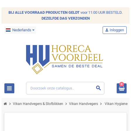
BIJ ALLE
VOORRAAD
PRODUCTEN GELDT
voor 11:00 UUR BESTELD.
DEZELFDE DAG VERZONDEN
Nederlands
person
Inloggen
0
view_headline
search
chevron_right
chevron_right
chevron_right
Vikan Handvegers & Stofblikken
Vikan Handvegers
Vikan Hygiene H