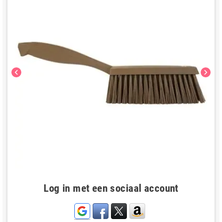
chevron_left
chevron_right
Log in met een sociaal account