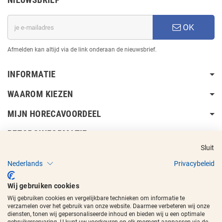
OK
Afmelden kan altijd via de link onderaan de nieuwsbrief.
INFORMATIE
WAAROM KIEZEN
MIJN HORECAVOORDEEL
BEZORGINFORMATIE
Sluit
Nederlands
Privacybeleid
Wij gebruiken cookies
Wij gebruiken cookies en vergelijkbare technieken om informatie te
Copyright © 2017 - 2026
Horecavoordeel
en de beeldmerken zijn
verzamelen over het gebruik van onze website. Daarmee verbeteren wij onze
geregistreerde handelsmerken.
diensten, tonen wij gepersonaliseerde inhoud en bieden wij u een optimale