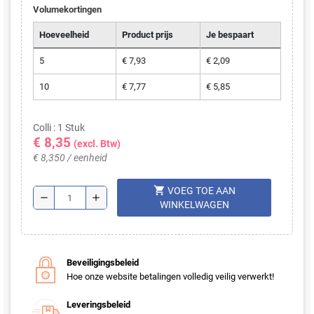
Volumekortingen
Hoeveelheid
Product prijs
Je bespaart
5
€ 7,93
€ 2,09
10
€ 7,77
€ 5,85
Colli : 1 Stuk
€ 8,35
(excl. Btw)
€ 8,350 / eenheid
shopping_cart
VOEG TOE AAN
remove
add
WINKELWAGEN
Beveiligingsbeleid
Hoe onze website betalingen volledig veilig verwerkt!
Leveringsbeleid