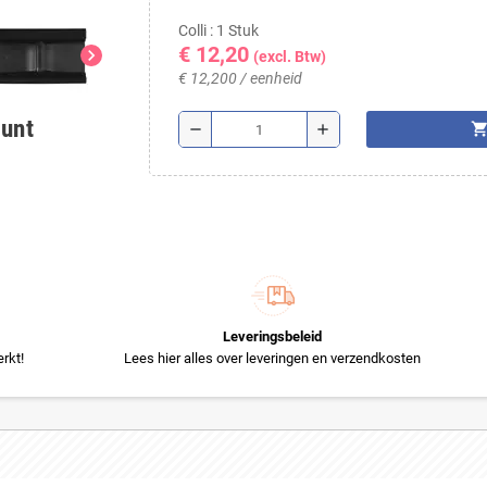
Colli : 1 Stuk
€ 12,20
chevron_right
(excl. Btw)
€ 12,200 / eenheid
ount
shopping_ca
remove
add
Leveringsbeleid
rkt!
Lees hier alles over leveringen en verzendkosten