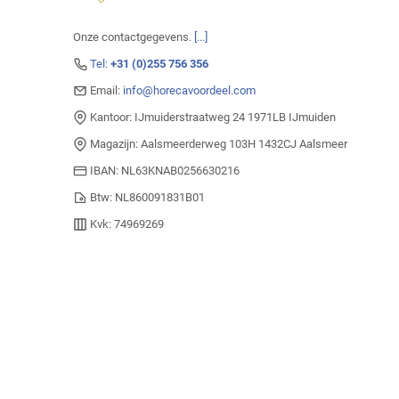
Onze contactgegevens.
[...]
Tel:
+31 (0)255 756 356
Email:
info@horecavoordeel.com
Kantoor: IJmuiderstraatweg 24 1971LB IJmuiden
Magazijn: Aalsmeerderweg 103H 1432CJ Aalsmeer
IBAN: NL63KNAB0256630216
Btw: NL860091831B01
Kvk: 74969269