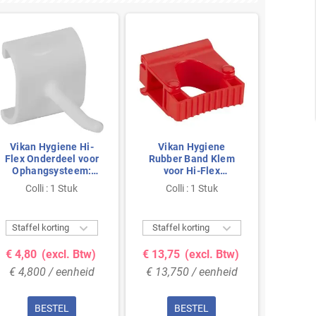
Vikan Hygiene Hi-
Vikan Hygiene
Vikan
Flex Onderdeel voor
Rubber Band Klem
Flex O
Ophangsysteem:
voor Hi-Flex
Opha
haakmodule voor Rail
Ophangsysteem -
haakmo
Colli : 1 Stuk
Colli : 1 Stuk
Co
- Wit
Rood - 83mm


Staffel korting
Staffel korting
Staffe
€ 4,80
(excl. Btw)
€ 13,75
(excl. Btw)
€ 4,8
€ 4,800 / eenheid
€ 13,750 / eenheid
€ 4,8
BESTEL
BESTEL