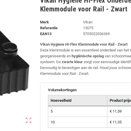
Vikan Hygiene Hi-Flex Onderd
Klemmodule voor Rail - Zwart
Merk
Vikan
Referentie
13075
EAN13
5705022036369
Vikan Hygiene Hi-Flex Klemmodule voor Rail - Zwart
Deze klemmodule is een essentieel onderdeel van het 
georganiseerde en
hygiënische opslag
van schoonmaakg
systeem. De
zwarte kleur
zorgt voor eenvoudige identif
Eenvoudig te bevestigen aan de rail. Houd jouw scho
Klemmodule voor Rail - Zwart.
Volumekortingen
Hoeveelheid
Product prijs
5
€ 11,59
zoom_out_map
10
€ 11,35