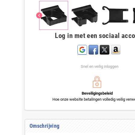
chevron_left
Log in met een sociaal acc
Snel en veilig inloggen
Beveiligingsbeleid
Hoe onze website betalingen volledig veilig verwe
Omschrijving