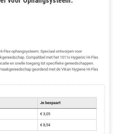
eel voor Ophangsysteem:
Hi-Flex ophangsysteem. Speciaal ontworpen voor
ereedschap. Compatibel met het 1011x Hygienic Hi-Flex
icatie en snelle toegang tot specifieke gereedschappen.
onmaakgereedschap geordend met de Vikan Hygiene Hi-Flex
Je bespaart
€ 3,05
€ 8,54