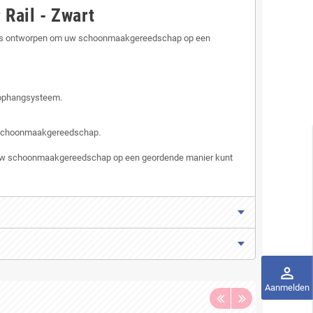
Rail - Zwart
et is ontworpen om uw schoonmaakgereedschap op een
 ophangsysteem.
w schoonmaakgereedschap.
 u uw schoonmaakgereedschap op een geordende manier kunt
perm_identity
Aanmelden