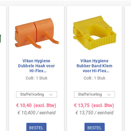
Vikan Hygiene
Vikan Hygiene
Dubbele Haak voor
Rubber Band Klem
Hi-Flex
voor Hi-Flex
Ophangsysteem -
Ophangsysteem -
Colli : 1 Stuk
Colli : 1 Stuk
Oranje - 83mm
Geel - 83mm


Staffel korting
Staffel korting
€ 10,40
(excl. Btw)
€ 13,75
(excl. Btw)
€ 10,400 / eenheid
€ 13,750 / eenheid
BESTEL
BESTEL