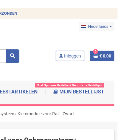
ERZONDEN
Nederlands
0
search
person
Inloggen
€ 0,00
Snel Opnieuw Bestellen? Gebruik Je Bestellijst!
EESTARTIKELEN
MIJN BESTELLIJST
systeem: Klemmodule voor Rail - Zwart