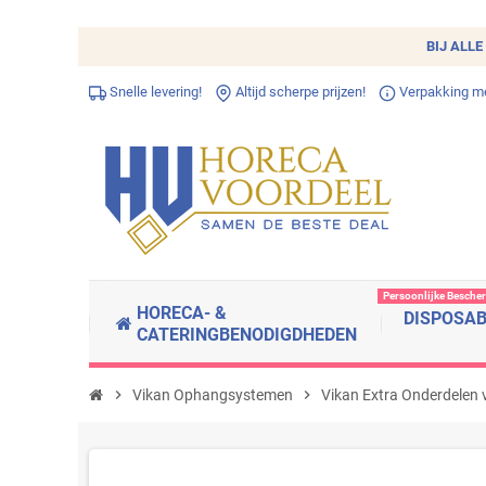
BIJ ALLE
Snelle levering!
Altijd scherpe prijzen!
Verpakking met
Persoonlijke Besche
HORECA- &
DISPOSA
CATERINGBENODIGDHEDEN
chevron_right
Vikan Ophangsystemen
chevron_right
Vikan Extra Onderdelen