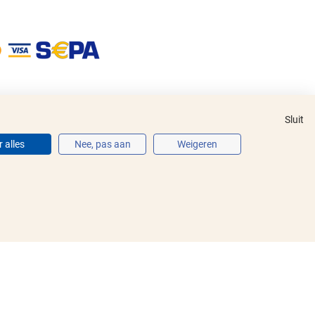
Sluit
 alles
Nee, pas aan
Weigeren