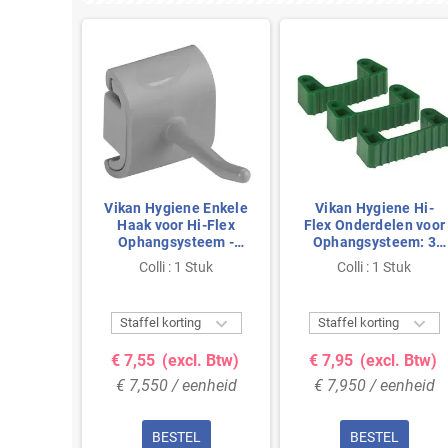
ne Hi-
Vikan Hygiene Enkele
Vikan Hygiene Hi-
el voor
Haak voor Hi-Flex
Flex Onderdelen voor
teem:
Ophangsysteem -
Ophangsysteem: 3
or Rail
Grijs - 41 - 5mm
Klemmen - Groen
tuk
Colli : 1 Stuk
Colli : 1 Stuk



g
Staffel korting
Staffel korting
l. Btw)
€ 7,55
(excl. Btw)
€ 7,95
(excl. Btw)
enheid
€ 7,550 / eenheid
€ 7,950 / eenheid
L
BESTEL
BESTEL