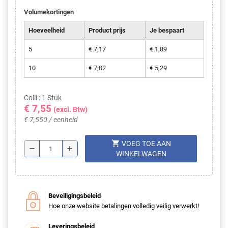
Volumekortingen
Hoeveelheid
Product prijs
Je bespaart
5
€ 7,17
€ 1,89
10
€ 7,02
€ 5,29
Colli : 1 Stuk
€ 7,55
(excl. Btw)
€ 7,550 / eenheid
shopping_cart
VOEG TOE AAN
remove
add
WINKELWAGEN
Beveiligingsbeleid
Hoe onze website betalingen volledig veilig verwerkt!
Leveringsbeleid