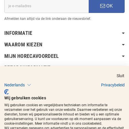
OK
Afmelden kan altijd via de link onderaan de nieuwsbrief.
INFORMATIE
WAAROM KIEZEN
MIJN HORECAVOORDEEL
BEZORGINFORMATIE
Sluit
Nederlands
Privacybeleid
Wij gebruiken cookies
Wij gebruiken cookies en vergelijkbare technieken om informatie te
Copyright © 2017 - 2026
Horecavoordeel
en de beeldmerken zijn
verzamelen over het gebruik van onze website. Daarmee verbeteren wij onze
geregistreerde handelsmerken.
diensten, tonen wij gepersonaliseerde inhoud en bieden wij u een optimale
gebruikerservaring. U kunt uw voorkeuren op elk moment aanpassen via de
cookie-instellingen. Meer informatie vindt u in ons cookiebeleid.
Wij verzamelen gegevens om advertenties te personaliseren en de effectiviteit