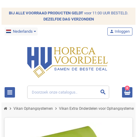
BIJ ALLE
VOORRAAD
PRODUCTEN GELDT
voor 11:00 UUR BESTELD.
DEZELFDE DAG VERZONDEN
Nederlands
person
Inloggen
0
view_headline
search
chevron_right
chevron_right
c
Vikan Ophangsystemen
Vikan Extra Onderdelen voor Ophangsystemen