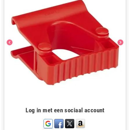
chevron_left
chevron_right
Log in met een sociaal account