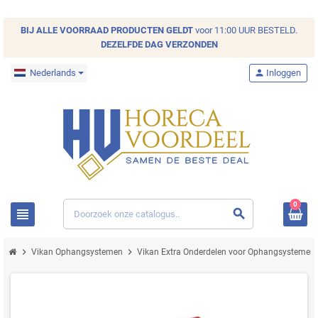
BIJ ALLE
VOORRAAD
PRODUCTEN GELDT
voor 11:00 UUR BESTELD.
DEZELFDE DAG VERZONDEN
Nederlands
person
Inloggen
0
view_headline
search
chevron_right
chevron_right
c
Vikan Ophangsystemen
Vikan Extra Onderdelen voor Ophangsystemen