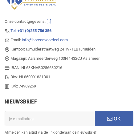
Onze contactgegevens.
[...]
Tel:
+31 (0)255 756 356
Email:
info@horecavoordeel.com
Kantoor: IJmuiderstraatweg 24 1971LB IJmuiden
Magazijn: Aalsmeerderweg 103H 1432CJ Aalsmeer
IBAN: NL63KNAB0256630216
Btw: NL860091831B01
Kvk: 74969269
NIEUWSBRIEF
OK
Afmelden kan altijd via de link onderaan de nieuwsbrief.