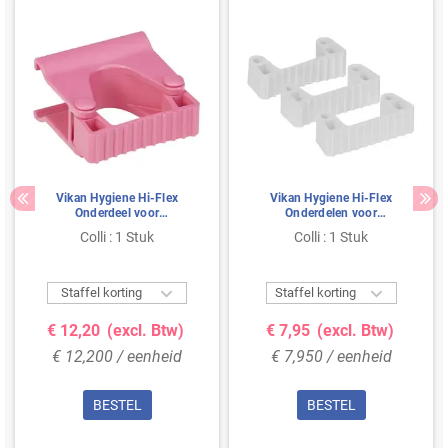
Vikan Hygiene Hi-Flex
Vikan Hygiene Hi-Flex
Onderdeel voor
Onderdelen voor
Ophangsysteem:
Ophangsysteem: 3 Klemmen
Colli : 1 Stuk
Colli : 1 Stuk
Klemmodule voor Rail - Roze
- Wit


Staffel korting
Staffel korting
€ 12,20
(excl. Btw)
€ 7,95
(excl. Btw)
€ 12,200 / eenheid
€ 7,950 / eenheid
BESTEL
BESTEL