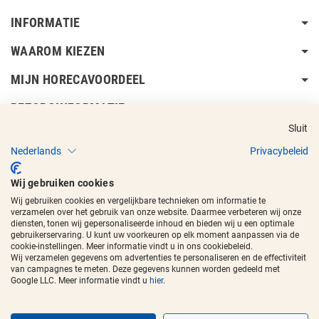
INFORMATIE
WAAROM KIEZEN
MIJN HORECAVOORDEEL
BEZORGINFORMATIE
Sluit
Nederlands
Privacybeleid
Wij gebruiken cookies
Wij gebruiken cookies en vergelijkbare technieken om informatie te
Copyright © 2017 - 2026
Horecavoordeel
en de beeldmerken zijn
verzamelen over het gebruik van onze website. Daarmee verbeteren wij onze
geregistreerde handelsmerken.
diensten, tonen wij gepersonaliseerde inhoud en bieden wij u een optimale
gebruikerservaring. U kunt uw voorkeuren op elk moment aanpassen via de
cookie-instellingen. Meer informatie vindt u in ons cookiebeleid.
Wij verzamelen gegevens om advertenties te personaliseren en de effectiviteit
van campagnes te meten. Deze gegevens kunnen worden gedeeld met
Google LLC. Meer informatie vindt u
hier
.