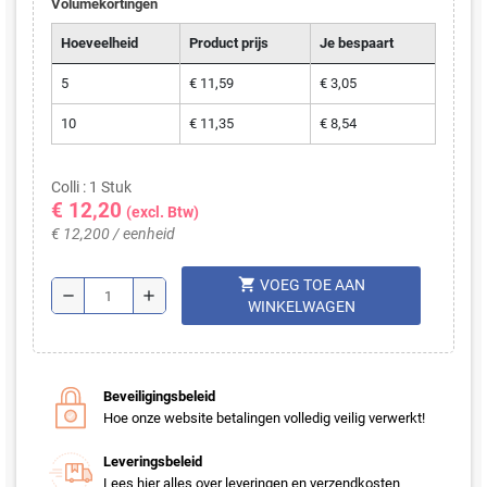
Volumekortingen
Hoeveelheid
Product prijs
Je bespaart
5
€ 11,59
€ 3,05
10
€ 11,35
€ 8,54
Colli : 1 Stuk
€ 12,20
(excl. Btw)
€ 12,200 / eenheid
shopping_cart
VOEG TOE AAN
remove
add
WINKELWAGEN
Beveiligingsbeleid
Hoe onze website betalingen volledig veilig verwerkt!
Leveringsbeleid
Lees hier alles over leveringen en verzendkosten