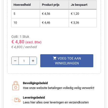
Hoeveelheid
Product prijs
Je bespaart
5
€ 4,56
€ 1,20
10
€ 4,46
€ 3,36
Colli : 1 Stuk
€ 4,80
(excl. Btw)
€ 4,800 / eenheid
shopping_cart
VOEG TOE AAN
remove
add
WINKELWAGEN
Beveiligingsbeleid
Hoe onze website betalingen volledig veilig verwerkt!
Leveringsbeleid
Lees hier alles over leveringen en verzendkosten