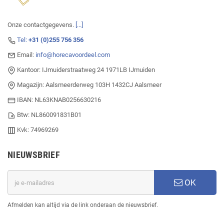
Onze contactgegevens.
[...]
Tel:
+31 (0)255 756 356
Email:
info@horecavoordeel.com
Kantoor: IJmuiderstraatweg 24 1971LB IJmuiden
Magazijn: Aalsmeerderweg 103H 1432CJ Aalsmeer
IBAN: NL63KNAB0256630216
Btw: NL860091831B01
Kvk: 74969269
NIEUWSBRIEF
OK
Afmelden kan altijd via de link onderaan de nieuwsbrief.