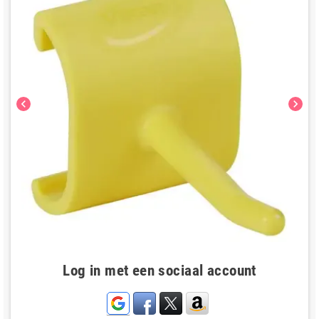
chevron_left
chevron_right
Log in met een sociaal account