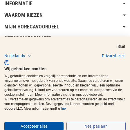
INFORMATIE
WAAROM KIEZEN
MIJN HORECAVOORDEEL
BEZORGINFORMATIE
Sluit
Nederlands
Privacybeleid
Wij gebruiken cookies
Wij gebruiken cookies en vergelijkbare technieken om informatie te
Copyright © 2017 - 2026
Horecavoordeel
en de beeldmerken zijn
verzamelen over het gebruik van onze website. Daarmee verbeteren wij onze
geregistreerde handelsmerken.
diensten, tonen wij gepersonaliseerde inhoud en bieden wij u een optimale
gebruikerservaring. U kunt uw voorkeuren op elk moment aanpassen via de
cookie-instellingen. Meer informatie vindt u in ons cookiebeleid.
Wij verzamelen gegevens om advertenties te personaliseren en de effectiviteit
van campagnes te meten. Deze gegevens kunnen worden gedeeld met
Google LLC. Meer informatie vindt u
hier
.
Accepteer alles
Nee, pas aan