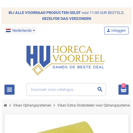
BIJ ALLE
VOORRAAD
PRODUCTEN GELDT
voor 11:00 UUR BESTELD.
DEZELFDE DAG VERZONDEN
Nederlands
person
Inloggen
0
view_headline
search
chevron_right
chevron_right
c
Vikan Ophangsystemen
Vikan Extra Onderdelen voor Ophangsystemen