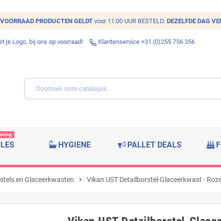
VOORRAAD
PRODUCTEN GELDT
voor 11:00 UUR BESTELD.
DEZELFDE DAG V
 je Logo, bij ons op voorraad!
Klantenservice +31 (0)255 756 356
rming
BLES
HYGIENE
PALLET DEALS
F
rstels en Glaceerkwasten
chevron_right
Vikan UST Detailborstel-Glaceerkwast - Roz