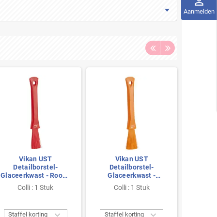
perm_identity
Aanmelden
Vikan UST
Vikan UST
V
Detailborstel-
Detailborstel-
Det
Glaceerkwast - Rood -
Glaceerkwast -
Glaceer
Zacht - 30mm
Oranje - Zacht -
Zac
Colli : 1 Stuk
Colli : 1 Stuk
Co
30mm


Staffel korting
Staffel korting
Staffe