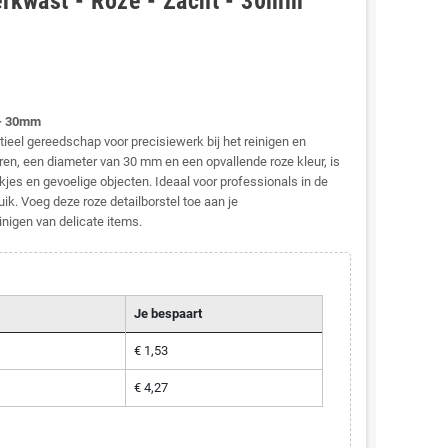
erkwast - Roze - Zacht - 30mm
 - 30mm
eel gereedschap voor precisiewerk bij het reinigen en
en, een diameter van 30 mm en een opvallende roze kleur, is
kjes en gevoelige objecten. Ideaal voor professionals in de
k. Voeg deze roze detailborstel toe aan je
nigen van delicate items.
Je bespaart
€ 1,53
€ 4,27