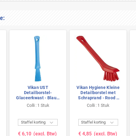
e:
Vikan UST
Vikan Hygiene Kleine
Detailborstel-
Detailborstel met
Glaceerkwast - Blauw
Schraprand - Rood -
- Zacht - 30mm
Harde Vezels -
Colli : 1 Stuk
Colli : 1 Stuk
150mm


Staffel korting
Staffel korting
€ 6,10
(excl. Btw)
€ 4,85
(excl. Btw)