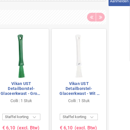
Aanmelden
Vikan UST
Vikan UST
V
Detailborstel-
Detailborstel-
Det
Glaceerkwast - Groen
Glaceerkwast - Wit -
Glaceer
- Zacht - 30mm
Zacht - 30mm
Zac
Colli : 1 Stuk
Colli : 1 Stuk
Co


Staffel korting
Staffel korting
Staffe
€ 6,10
(excl. Btw)
€ 6,10
(excl. Btw)
€ 6,1