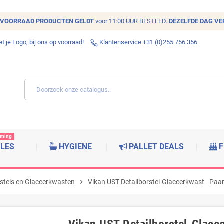
VOORRAAD
PRODUCTEN GELDT
voor 11:00 UUR BESTELD.
DEZELFDE DAG V
 je Logo, bij ons op voorraad!
Klantenservice +31 (0)255 756 356
rming
BLES
HYGIENE
PALLET DEALS
F
rstels en Glaceerkwasten
chevron_right
Vikan UST Detailborstel-Glaceerkwast - Paa