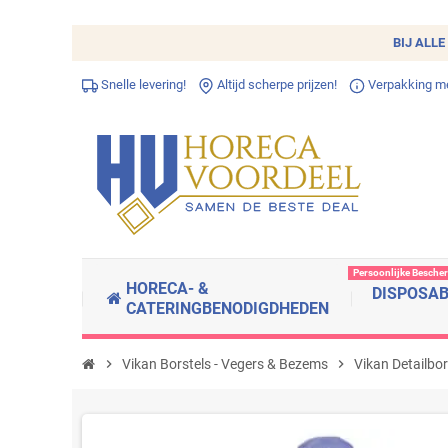
BIJ ALLE
Snelle levering!
Altijd scherpe prijzen!
Verpakking met
Persoonlijke Besche
HORECA- &
DISPOSA
CATERINGBENODIGDHEDEN
chevron_right
Vikan Borstels - Vegers & Bezems
chevron_right
Vikan Detailbo