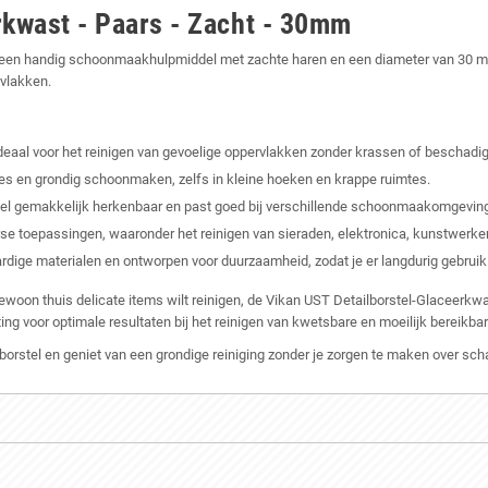
rkwast - Paars - Zacht - 30mm
is een handig schoonmaakhulpmiddel met zachte haren en een diameter van 30 m
rvlakken.
ideaal voor het reinigen van gevoelige oppervlakken zonder krassen of beschadi
s en grondig schoonmaken, zelfs in kleine hoeken en krappe ruimtes.
tel gemakkelijk herkenbaar en past goed bij verschillende schoonmaakomgevin
erse toepassingen, waaronder het reinigen van sieraden, elektronica, kunstwerke
rdige materialen en ontworpen voor duurzaamheid, zodat je er langdurig gebrui
oon thuis delicate items wilt reinigen, de Vikan UST Detailborstel-Glaceerkwast
ng voor optimale resultaten bij het reinigen van kwetsbare en moeilijk bereikba
borstel en geniet van een grondige reiniging zonder je zorgen te maken over sch