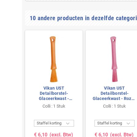
10 andere producten in dezelfde categori
 Kleine
Vikan UST
Vikan UST
el met
Detailborstel-
Detailborstel-
 Wit -
Glaceerkwast -
Glaceerkwast - Roze -
ls -
Oranje - Zacht -
Zacht - 30mm
tuk
Colli : 1 Stuk
Colli : 1 Stuk
m
30mm



g
Staffel korting
Staffel korting
. Btw)
€ 6,10
(excl. Btw)
€ 6,10
(excl. Btw)