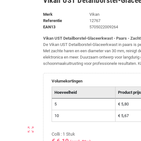
Vikan UST Detailborstel-Glace
Merk
Vikan
Referentie
12767
EAN13
5705022009264
Vikan UST Detailborstel-Glaceerkwast - Paars - Zach
De Vikan UST Detailborstel-Glaceerkwast in paars is pe
Met zachte haren en een diameter van 30 mm, reinigt de
elektronica en meer. Duurzaam ontwerp voor langdurig g
schoonmaakuitrusting voor professionele resultaten. 
Volumekortingen
Hoeveelheid
Product prijs
5
€ 5,80
10
€ 5,67
zoom_out_map
Colli : 1 Stuk