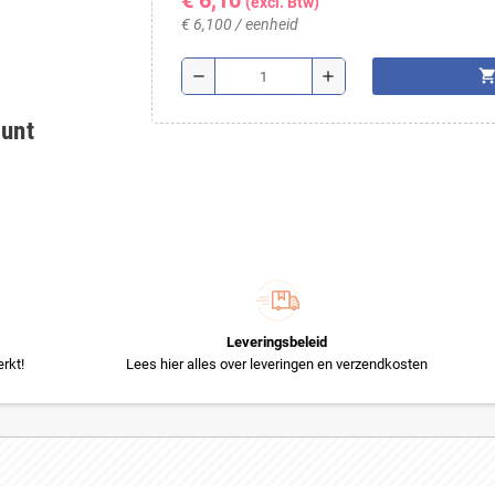
€ 6,10
(excl. Btw)
€ 6,100 / eenheid
shopping_ca
remove
add
ount
Leveringsbeleid
rkt!
Lees hier alles over leveringen en verzendkosten