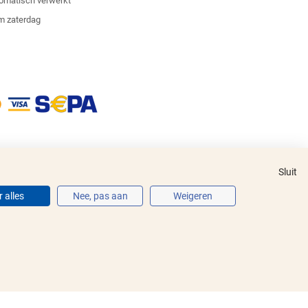
tomatisch verwerkt
m zaterdag
Sluit
 alles
Nee, pas aan
Weigeren