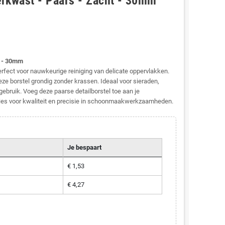
erkwast - Paars - Zacht - 30mm
t - 30mm
rfect voor nauwkeurige reiniging van delicate oppervlakken.
ze borstel grondig zonder krassen. Ideaal voor sieraden,
ebruik. Voeg deze paarse detailborstel toe aan je
Kies voor kwaliteit en precisie in schoonmaakwerkzaamheden.
Je bespaart
€ 1,53
€ 4,27