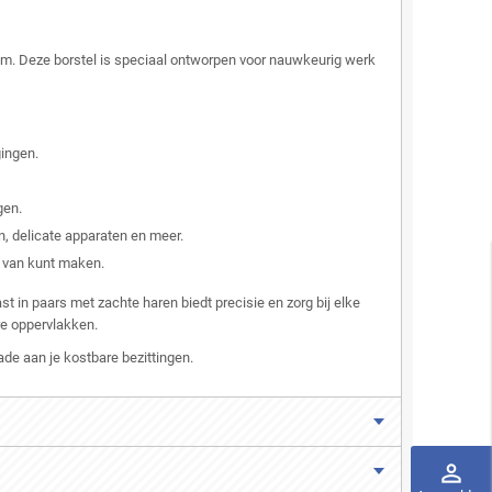
m. Deze borstel is speciaal ontworpen voor nauwkeurig werk
gingen.
gen.
n, delicate apparaten en meer.
k van kunt maken.
 in paars met zachte haren biedt precisie en zorg bij elke
re oppervlakken.
ade aan je kostbare bezittingen.
perm_identity