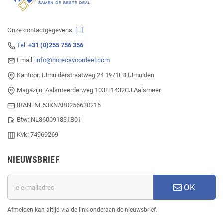
Onze contactgegevens.
[...]
Tel:
+31 (0)255 756 356
Email:
info@horecavoordeel.com
Kantoor: IJmuiderstraatweg 24 1971LB IJmuiden
Magazijn: Aalsmeerderweg 103H 1432CJ Aalsmeer
IBAN: NL63KNAB0256630216
Btw: NL860091831B01
Kvk: 74969269
NIEUWSBRIEF
OK
Afmelden kan altijd via de link onderaan de nieuwsbrief.