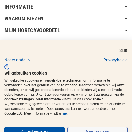
INFORMATIE
WAAROM KIEZEN
MIJN HORECAVOORDEEL
BEZORGINFORMATIE
Sluit
Nederlands
Privacybeleid
Wij gebruiken cookies
Wij gebruiken cookies en vergelijkbare technieken om informatie te
Copyright © 2017 - 2026
Horecavoordeel
en de beeldmerken zijn
verzamelen over het gebruik van onze website. Daarmee verbeteren wij onze
geregistreerde handelsmerken.
diensten, tonen wij gepersonaliseerde inhoud en bieden wij u een optimale
gebruikerservaring. U kunt uw voorkeuren op elk moment aanpassen via de
cookie-instellingen. Meer informatie vindt u in ons cookiebeleid.
Wij verzamelen gegevens om advertenties te personaliseren en de effectiviteit
van campagnes te meten. Deze gegevens kunnen worden gedeeld met
Google LLC. Meer informatie vindt u
hier
.
Accepteer alles
Nee, pas aan