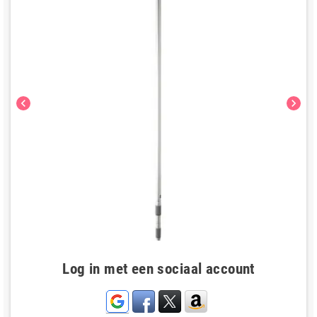
chevron_left
chevron_right
Log in met een sociaal account