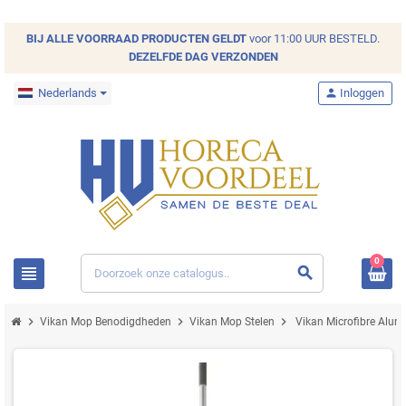
BIJ ALLE
VOORRAAD
PRODUCTEN GELDT
voor 11:00 UUR BESTELD.
DEZELFDE DAG VERZONDEN
Nederlands
person
Inloggen
0
view_headline
search
chevron_right
chevron_right
chevron_right
Vikan Mop Benodigdheden
Vikan Mop Stelen
Vikan Microfibre Alum