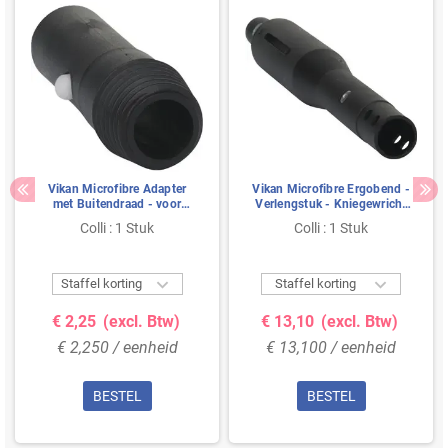
Vikan Microfibre Adapter
Vikan Microfibre Ergobend -
met Buitendraad - voor
Verlengstuk - Kniegewricht
Stelen met Clickfit - Zwart -
met Clickfit - Zwart - 265mm
Colli : 1 Stuk
Colli : 1 Stuk
78mm - Ø26mm


Staffel korting
Staffel korting
€ 2,25
(excl. Btw)
€ 13,10
(excl. Btw)
€ 2,250 / eenheid
€ 13,100 / eenheid
BESTEL
BESTEL