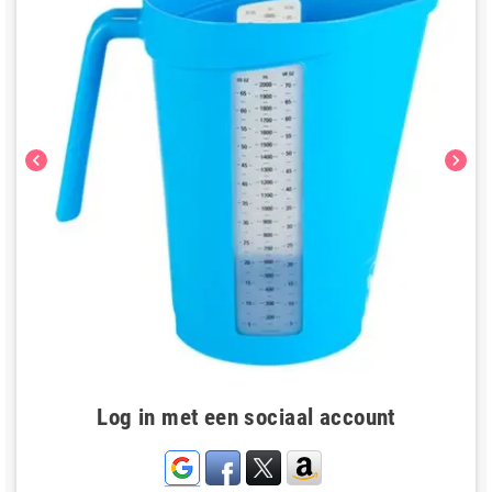
chevron_left
chevron_right
Log in met een sociaal account