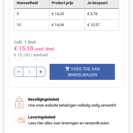
Hoeveelheid
Product prijs
Je bespaart
5
€ 14,35
€ 3,78
10
€ 14,04
€ 10,57
Colli : 1 Stuk
€ 15,10
(excl. Btw)
€ 15,100 / eenheid
shopping_cart
VOEG TOE AAN
remove
add
WINKELWAGEN
Beveiligingsbeleid
Hoe onze website betalingen volledig veilig verwerkt!
Leveringsbeleid
Lees hier alles over leveringen en verzendkosten