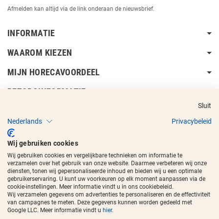
Afmelden kan altijd via de link onderaan de nieuwsbrief.
INFORMATIE
WAAROM KIEZEN
MIJN HORECAVOORDEEL
BEZORGINFORMATIE
Sluit
Nederlands
Privacybeleid
Wij gebruiken cookies
Wij gebruiken cookies en vergelijkbare technieken om informatie te
Copyright © 2017 - 2026
Horecavoordeel
en de beeldmerken zijn
verzamelen over het gebruik van onze website. Daarmee verbeteren wij onze
geregistreerde handelsmerken.
diensten, tonen wij gepersonaliseerde inhoud en bieden wij u een optimale
gebruikerservaring. U kunt uw voorkeuren op elk moment aanpassen via de
cookie-instellingen. Meer informatie vindt u in ons cookiebeleid.
Wij verzamelen gegevens om advertenties te personaliseren en de effectiviteit
van campagnes te meten. Deze gegevens kunnen worden gedeeld met
Google LLC. Meer informatie vindt u
hier
.