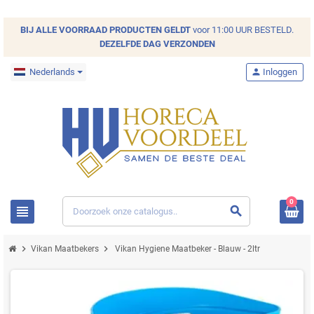
BIJ ALLE
VOORRAAD
PRODUCTEN GELDT
voor 11:00 UUR BESTELD.
DEZELFDE DAG VERZONDEN
Nederlands
person
Inloggen
0
view_headline
search
chevron_right
chevron_right
Vikan Maatbekers
Vikan Hygiene Maatbeker - Blauw - 2ltr