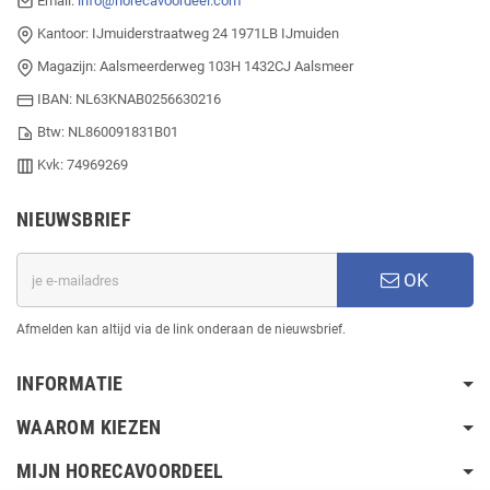
Email:
info@horecavoordeel.com
Kantoor: IJmuiderstraatweg 24 1971LB IJmuiden
Magazijn: Aalsmeerderweg 103H 1432CJ Aalsmeer
IBAN: NL63KNAB0256630216
Btw: NL860091831B01
Kvk: 74969269
NIEUWSBRIEF
OK
Afmelden kan altijd via de link onderaan de nieuwsbrief.
INFORMATIE
WAAROM KIEZEN
MIJN HORECAVOORDEEL