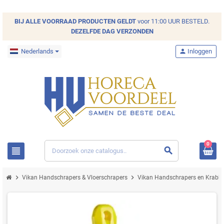
BIJ ALLE
VOORRAAD
PRODUCTEN GELDT
voor 11:00 UUR BESTELD.
DEZELFDE DAG VERZONDEN
Nederlands
person
Inloggen
0
view_headline
search
chevron_right
chevron_right
Vikan Handschrapers & Vloerschrapers
Vikan Handschrapers en Krabbe