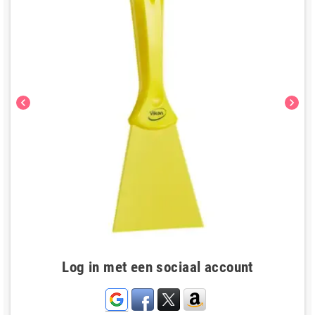
chevron_left
chevron_right
Log in met een sociaal account