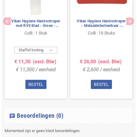
Vikan Hygiene Handschraper
Vikan Hygiene Handschraper
met RVS Blad - Groen -
- Metaaldetecteerbaar -
50mm - met Schroefdraad
Rood - Flexibel - 165mm Per
Colli : 1 Stuk
Colli : 10 Stuks
Set Van 10 Stuks

Staffel korting
€ 11,30
(excl. Btw)
€ 26,00
(excl. Btw)
€ 11,300 / eenheid
€ 2,600 / eenheid
BESTEL
BESTEL
Beoordelingen
(0)
chat
Momenteel zijn er geen klant beoordelingen.