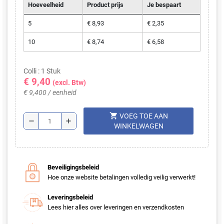
Hoeveelheid
Product prijs
Je bespaart
5
€ 8,93
€ 2,35
10
€ 8,74
€ 6,58
Colli : 1 Stuk
€ 9,40
(excl. Btw)
€ 9,400 / eenheid
shopping_cart
VOEG TOE AAN
remove
add
WINKELWAGEN
Beveiligingsbeleid
Hoe onze website betalingen volledig veilig verwerkt!
Leveringsbeleid
Lees hier alles over leveringen en verzendkosten