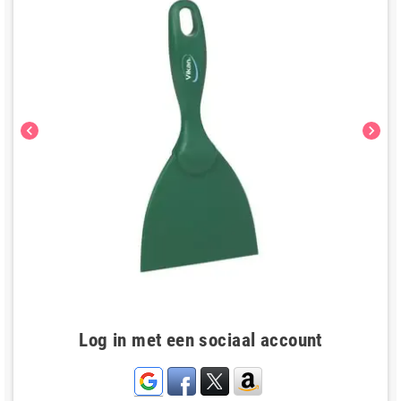
chevron_left
chevron_right
Log in met een sociaal account