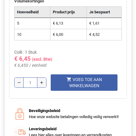
Volumekortingen
Hoeveelheid
Product prijs
Je bespaart
5
€ 6,13
€ 1,61
10
€ 6,00
€ 4,52
Colli : 1 Stuk
€ 6,45
(excl. Btw)
€ 6,450 / eenheid
shopping_cart
VOEG TOE AAN
remove
add
WINKELWAGEN
Beveiligingsbeleid
Hoe onze website betalingen volledig veilig verwerkt!
Leveringsbeleid
Lees hier alles over leveringen en verzendkosten