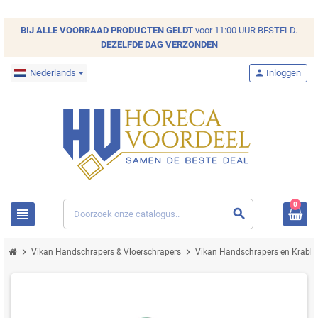
BIJ ALLE
VOORRAAD
PRODUCTEN GELDT
voor 11:00 UUR BESTELD.
DEZELFDE DAG VERZONDEN
Nederlands
person
Inloggen
0
view_headline
search
chevron_right
chevron_right
Vikan Handschrapers & Vloerschrapers
Vikan Handschrapers en Krabbe