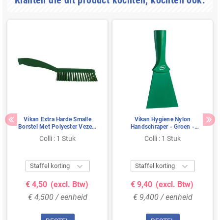
Klanten die dit product kochten, kochten ook:
Vikan Extra Harde Smalle
Vikan Hygiene Nylon
Borstel Met Polyester Vezels
Handschraper - Groen -
300x20x70mm Groen
100mm - met Schroefdraad
Colli : 1 Stuk
Colli : 1 Stuk


Staffel korting
Staffel korting
€ 4,50
(excl. Btw)
€ 9,40
(excl. Btw)
€ 4,500 / eenheid
€ 9,400 / eenheid