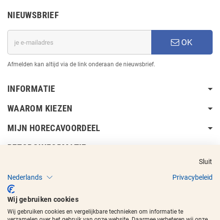
NIEUWSBRIEF
OK
Afmelden kan altijd via de link onderaan de nieuwsbrief.
INFORMATIE
WAAROM KIEZEN
MIJN HORECAVOORDEEL
BEZORGINFORMATIE
Sluit
Nederlands
Privacybeleid
Wij gebruiken cookies
Wij gebruiken cookies en vergelijkbare technieken om informatie te
Copyright © 2017 - 2026
Horecavoordeel
en de beeldmerken zijn
verzamelen over het gebruik van onze website. Daarmee verbeteren wij onze