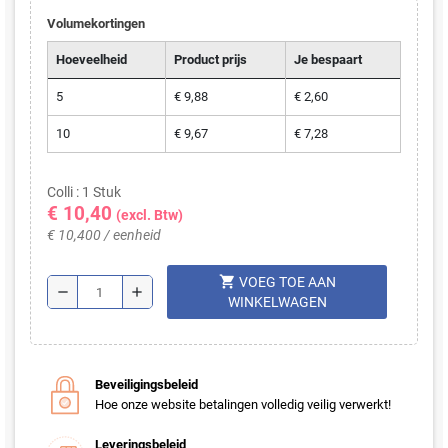
Volumekortingen
Hoeveelheid
Product prijs
Je bespaart
5
€ 9,88
€ 2,60
10
€ 9,67
€ 7,28
Colli : 1 Stuk
€ 10,40
(excl. Btw)
€ 10,400 / eenheid
shopping_cart
VOEG TOE AAN
remove
add
WINKELWAGEN
Beveiligingsbeleid
Hoe onze website betalingen volledig veilig verwerkt!
Leveringsbeleid