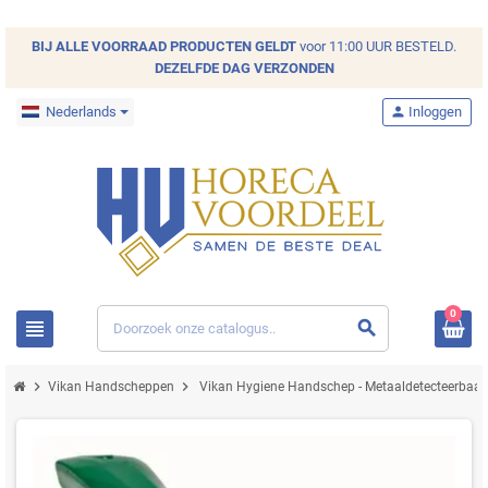
BIJ ALLE
VOORRAAD
PRODUCTEN GELDT
voor 11:00 UUR BESTELD.
DEZELFDE DAG VERZONDEN
Nederlands
person
Inloggen
0
view_headline
search
chevron_right
chevron_right
Vikan Handscheppen
Vikan Hygiene Handschep - Metaaldetecteerbaar - 