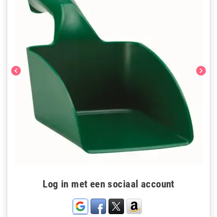
chevron_left
chevron_right
Log in met een sociaal account