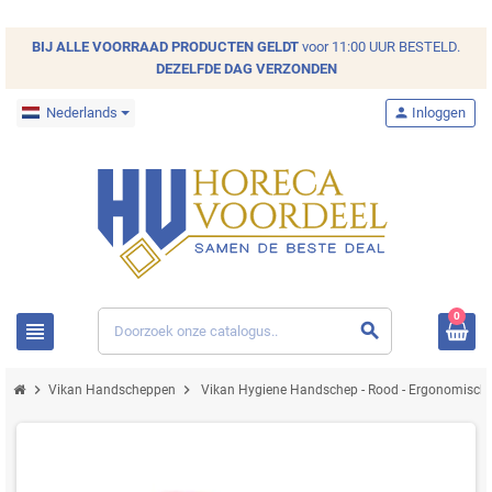
BIJ ALLE
VOORRAAD
PRODUCTEN GELDT
voor 11:00 UUR BESTELD.
DEZELFDE DAG VERZONDEN
Nederlands
person
Inloggen
0
view_headline
search
chevron_right
chevron_right
Vikan Handscheppen
Vikan Hygiene Handschep - Rood - Ergonomisch -