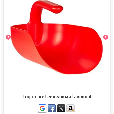
chevron_left
chevron_right
Log in met een sociaal account