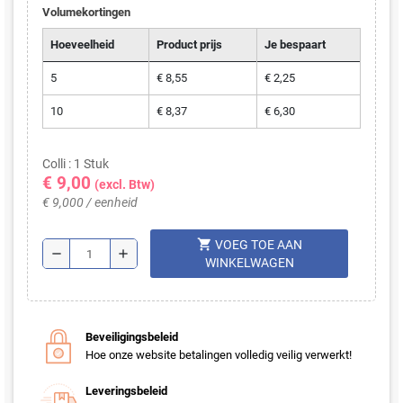
Volumekortingen
Hoeveelheid
Product prijs
Je bespaart
5
€ 8,55
€ 2,25
10
€ 8,37
€ 6,30
Colli : 1 Stuk
€ 9,00
(excl. Btw)
€ 9,000 / eenheid
shopping_cart
VOEG TOE AAN
remove
add
WINKELWAGEN
Beveiligingsbeleid
Hoe onze website betalingen volledig veilig verwerkt!
Leveringsbeleid