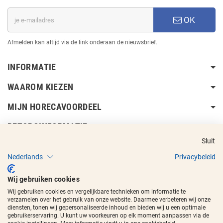
OK
Afmelden kan altijd via de link onderaan de nieuwsbrief.
INFORMATIE
WAAROM KIEZEN
MIJN HORECAVOORDEEL
BEZORGINFORMATIE
Sluit
Nederlands
Privacybeleid
Wij gebruiken cookies
Wij gebruiken cookies en vergelijkbare technieken om informatie te
Copyright © 2017 - 2026
Horecavoordeel
en de beeldmerken zijn
verzamelen over het gebruik van onze website. Daarmee verbeteren wij onze
geregistreerde handelsmerken.
diensten, tonen wij gepersonaliseerde inhoud en bieden wij u een optimale
gebruikerservaring. U kunt uw voorkeuren op elk moment aanpassen via de