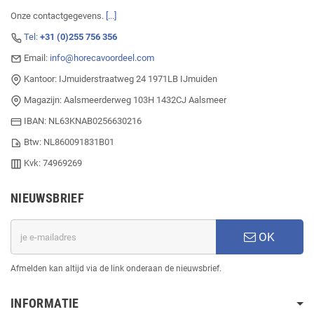
Onze contactgegevens.
[...]
Tel:
+31 (0)255 756 356
Email:
info@horecavoordeel.com
Kantoor: IJmuiderstraatweg 24 1971LB IJmuiden
Magazijn: Aalsmeerderweg 103H 1432CJ Aalsmeer
IBAN: NL63KNAB0256630216
Btw: NL860091831B01
Kvk: 74969269
NIEUWSBRIEF
OK
Afmelden kan altijd via de link onderaan de nieuwsbrief.
INFORMATIE