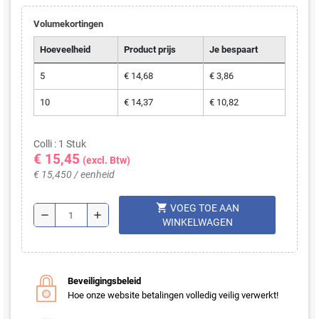
Volumekortingen
Hoeveelheid
Product prijs
Je bespaart
5
€ 14,68
€ 3,86
10
€ 14,37
€ 10,82
Colli : 1 Stuk
€ 15,45
(excl. Btw)
€ 15,450 / eenheid
shopping_cart
VOEG TOE AAN
remove
add
WINKELWAGEN
Beveiligingsbeleid
Hoe onze website betalingen volledig veilig verwerkt!