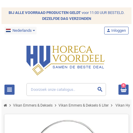
BIJ ALLE
VOORRAAD
PRODUCTEN GELDT
voor 11:00 UUR BESTELD.
DEZELFDE DAG VERZONDEN
Nederlands
person
Inloggen
0
view_headline
search
chevron_right
chevron_right
chevron_right
Vikan Emmers & Deksels
Vikan Emmers & Deksels 6 Liter
Vikan Hygi