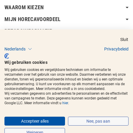
WAAROM KIEZEN
MIJN HORECAVOORDEEL
BEZORGINFORMATIE
Sluit
Nederlands
Privacybeleid
Wij gebruiken cookies
Wij gebruiken cookies en vergelijkbare technieken om informatie te
Copyright © 2017 - 2026
Horecavoordeel
en de beeldmerken zijn
verzamelen over het gebruik van onze website. Daarmee verbeteren wij onze
geregistreerde handelsmerken.
diensten, tonen wij gepersonaliseerde inhoud en bieden wij u een optimale
gebruikerservaring. U kunt uw voorkeuren op elk moment aanpassen via de
cookie-instellingen. Meer informatie vindt u in ons cookiebeleid.
Wij verzamelen gegevens om advertenties te personaliseren en de effectiviteit
van campagnes te meten. Deze gegevens kunnen worden gedeeld met
Google LLC. Meer informatie vindt u
hier
.
Accepteer alles
Nee, pas aan
Weigeren