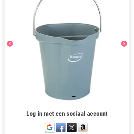
chevron_left
chevron_right
Log in met een sociaal account