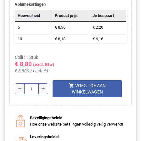
Volumekortingen
Hoeveelheid
Product prijs
Je bespaart
5
€ 8,36
€ 2,20
10
€ 8,18
€ 6,16
Colli : 1 Stuk
€ 8,80
(excl. Btw)
€ 8,800 / eenheid
shopping_cart
VOEG TOE AAN
remove
add
WINKELWAGEN
Beveiligingsbeleid
Hoe onze website betalingen volledig veilig verwerkt!
Leveringsbeleid