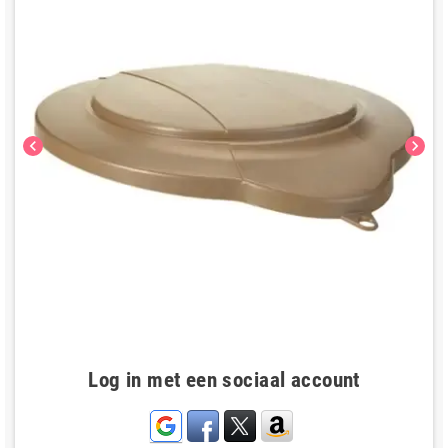
chevron_left
chevron_right
Log in met een sociaal account