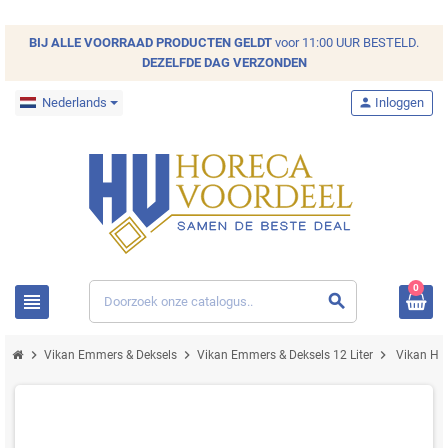
BIJ ALLE
VOORRAAD
PRODUCTEN GELDT
voor 11:00 UUR BESTELD.
DEZELFDE DAG VERZONDEN
Nederlands
person
Inloggen
0
view_headline
search
chevron_right
chevron_right
chevron_right
Vikan Emmers & Deksels
Vikan Emmers & Deksels 12 Liter
Vikan Hyg