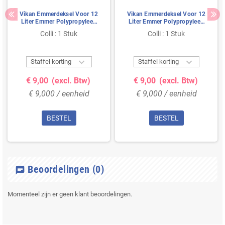
Vikan Emmerdeksel Voor 12
Vikan Emmerdeksel Voor 12
Liter Emmer Polypropyleen
Liter Emmer Polypropyleen
365x310x40mm Zwart
365x310x40mm Geel
Colli : 1 Stuk
Colli : 1 Stuk


Staffel korting
Staffel korting
€ 9,00
(excl. Btw)
€ 9,00
(excl. Btw)
€ 9,000 / eenheid
€ 9,000 / eenheid
BESTEL
BESTEL
Beoordelingen
(0)
chat
Momenteel zijn er geen klant beoordelingen.