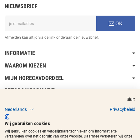
NIEUWSBRIEF
OK
Afmelden kan altijd via de link onderaan de nieuwsbrief.
INFORMATIE
WAAROM KIEZEN
MIJN HORECAVOORDEEL
BEZORGINFORMATIE
Sluit
Nederlands
Privacybeleid
Wij gebruiken cookies
Wij gebruiken cookies en vergelijkbare technieken om informatie te
Copyright © 2017 - 2026
Horecavoordeel
en de beeldmerken zijn
verzamelen over het gebruik van onze website. Daarmee verbeteren wij onze
geregistreerde handelsmerken.