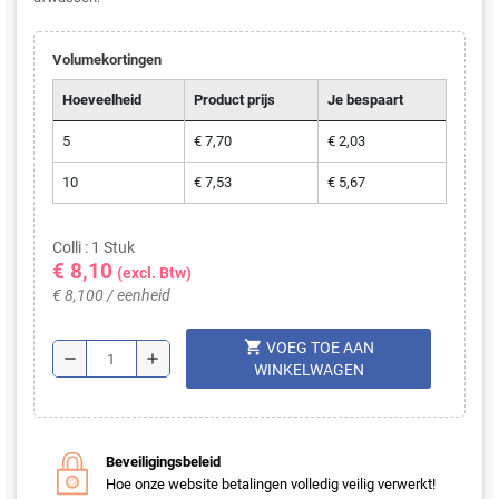
Volumekortingen
Hoeveelheid
Product prijs
Je bespaart
5
€ 7,70
€ 2,03
10
€ 7,53
€ 5,67
Colli : 1 Stuk
€ 8,10
(excl. Btw)
€ 8,100 / eenheid
shopping_cart
VOEG TOE AAN
remove
add
WINKELWAGEN
Beveiligingsbeleid
Hoe onze website betalingen volledig veilig verwerkt!