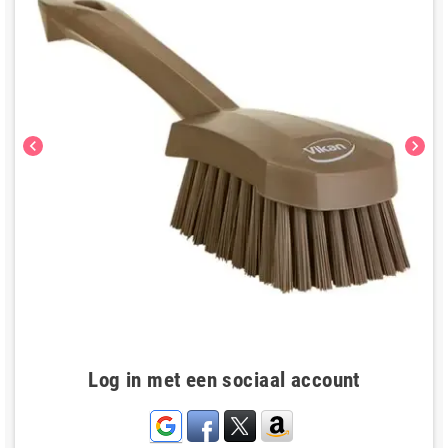
chevron_left
chevron_right
Log in met een sociaal account