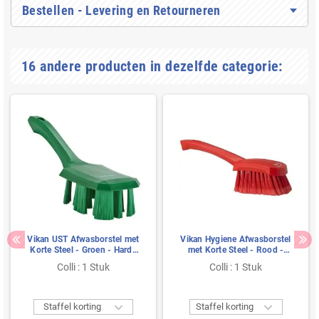
Bestellen - Levering en Retourneren
16 andere producten in dezelfde categorie:
Vikan UST Afwasborstel met
Vikan Hygiene Afwasborstel
Korte Steel - Groen - Harde
met Korte Steel - Rood -
Vezels - 260mm
Zachte Vezels - 270mm
Colli : 1 Stuk
Colli : 1 Stuk


Staffel korting
Staffel korting