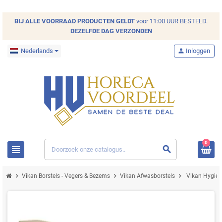
BIJ ALLE
VOORRAAD
PRODUCTEN GELDT
voor 11:00 UUR BESTELD.
DEZELFDE DAG VERZONDEN
Nederlands
person
Inloggen
0
view_headline
search
chevron_right
chevron_right
chevron_right
Vikan Borstels - Vegers & Bezems
Vikan Afwasborstels
Vikan Hygien