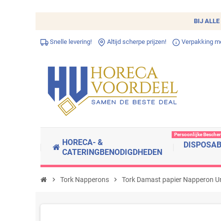
BIJ ALLE
Snelle levering!
Altijd scherpe prijzen!
Verpakking met
Persoonlijke Besche
HORECA- &
DISPOSA
CATERINGBENODIGDHEDEN
chevron_right
Tork Napperons
chevron_right
Tork Damast papier Napperon Un