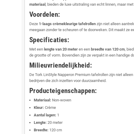
materiaal
, bieden de luxe uitstraling van echt linnen, maar 
Voordelen:
Deze
1-laags crèmekleurige tafelrollen
zijn niet alleen aantre
meegaan zonder te scheuren of te doorweken. Dit maakt ze een
Specificaties:
Met een
lengte van 20 meter
en een
breedte van 120 cm
, bie
de grootte of vorm. Bovendien zijn ze verpakt in een handige 
Milieuvriendelijkheid:
De Tork LinStyle Napperon Premium tafelrollen zijn niet allee
bedrijven die zich inzetten voor duurzaamheid.
Producteigenschappen:
Materiaal:
Non-woven
Kleur:
Crème
Aantal lagen:
1
Lengte:
20 meter
Breedte:
120 cm