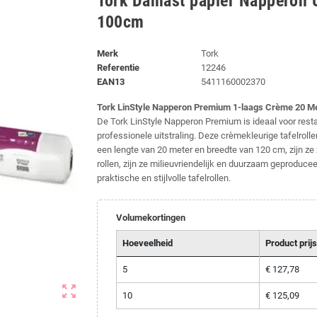
Tork Damast papier Napperon U
100cm
Merk
Tork
Referentie
12246
EAN13
5411160002370
Tork LinStyle Napperon Premium 1-laags Crème 20 M
De Tork LinStyle Napperon Premium is ideaal voor resta
professionele uitstraling. Deze crèmekleurige tafelroll
een lengte van 20 meter en breedte van 120 cm, zijn ze
rollen, zijn ze milieuvriendelijk en duurzaam geproducee
praktische en stijlvolle tafelrollen.
Volumekortingen
Hoeveelheid
Product prijs
5
€ 127,78
zoom_out_map
10
€ 125,09