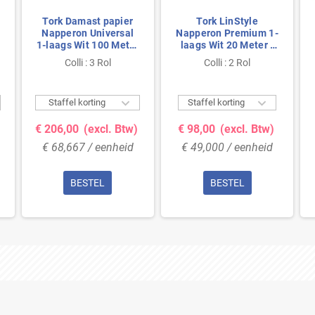
Tork Damast papier
Tork LinStyle
Napperon Universal
Napperon Premium 1-
1-laags Wit 100 Meter
laags Wit 20 Meter -
- 120cm
120cm
Colli : 3 Rol
Colli : 2 Rol


Staffel korting
Staffel korting
€ 206,00
(excl. Btw)
€ 98,00
(excl. Btw)
€ 68,667 / eenheid
€ 49,000 / eenheid
BESTEL
BESTEL