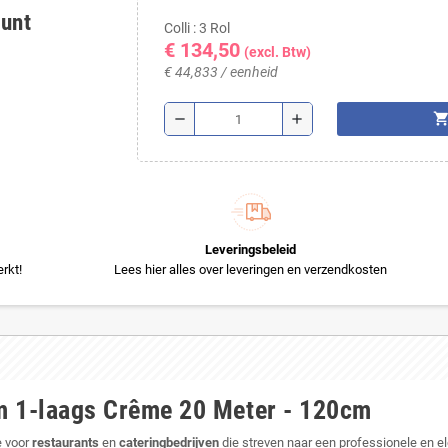
ount
Colli : 3 Rol
€ 134,50
(excl. Btw)
€ 44,833 / eenheid
shopping_ca
remove
add
Leveringsbeleid
rkt!
Lees hier alles over leveringen en verzendkosten
m 1-laags Crême 20 Meter - 120cm
e voor
restaurants
en
cateringbedrijven
die streven naar een professionele en ele