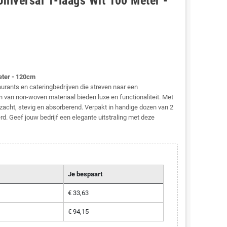
niversal 1-laags Wit 100 Meter -
eter - 120cm
urants en cateringbedrijven die streven naar een
en van non-woven materiaal bieden luxe en functionaliteit. Met
 zacht, stevig en absorberend. Verpakt in handige dozen van 2
rd. Geef jouw bedrijf een elegante uitstraling met deze
Je bespaart
€ 33,63
€ 94,15