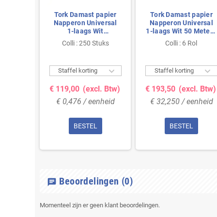
Tork Damast papier
Tork Damast papier
Napperon Universal
Napperon Universal
1-laags Wit
1-laags Wit 50 Meter -
80x120cm
120cm
Colli : 250 Stuks
Colli : 6 Rol


Staffel korting
Staffel korting
€ 119,00
(excl. Btw)
€ 193,50
(excl. Btw)
€ 0,476 / eenheid
€ 32,250 / eenheid
BESTEL
BESTEL
Beoordelingen
(0)
chat
Momenteel zijn er geen klant beoordelingen.