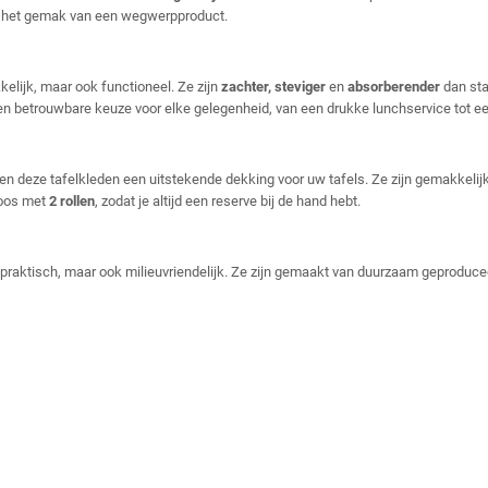
met het gemak van een wegwerpproduct.
kkelijk, maar ook functioneel. Ze zijn
zachter, steviger
en
absorberender
dan sta
 betrouwbare keuze voor elke gelegenheid, van een drukke lunchservice tot een
den deze tafelkleden een uitstekende dekking voor uw tafels. Ze zijn gemakkelij
doos met
2 rollen
, zodat je altijd een reserve bij de hand hebt.
n praktisch, maar ook milieuvriendelijk. Ze zijn gemaakt van duurzaam geproduc