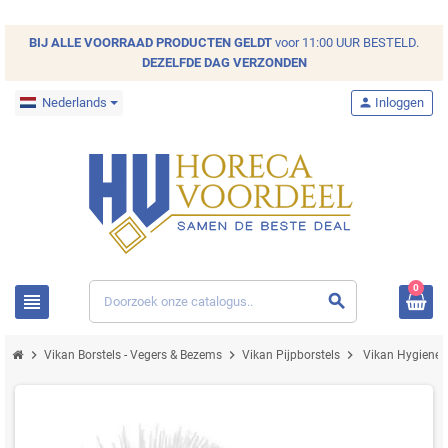
BIJ ALLE
VOORRAAD
PRODUCTEN GELDT
voor 11:00 UUR BESTELD.
DEZELFDE DAG VERZONDEN
Nederlands
person
Inloggen
0
view_headline
search
chevron_right
chevron_right
chevron_right
Vikan Borstels - Vegers & Bezems
Vikan Pijpborstels
Vikan Hygiene P