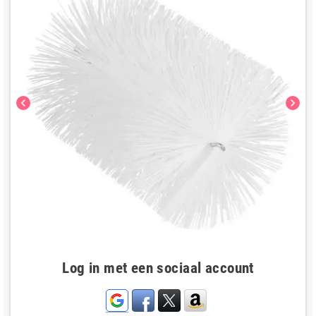
chevron_left
chevron_right
Log in met een sociaal account