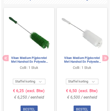
Vikan Medium Pijpborstel
Vikan Medium Pijpborstel
Met Handvat En Polyester
Met Handvat En Polyester
Vezels ø50x510mm Groen
Vezels ø60x510mm Wit
Colli : 1 Stuk
Colli : 1 Stuk


Staffel korting
Staffel korting
€ 6,25
(excl. Btw)
€ 6,50
(excl. Btw)
€ 6,250 / eenheid
€ 6,500 / eenheid
BESTEL
BESTEL