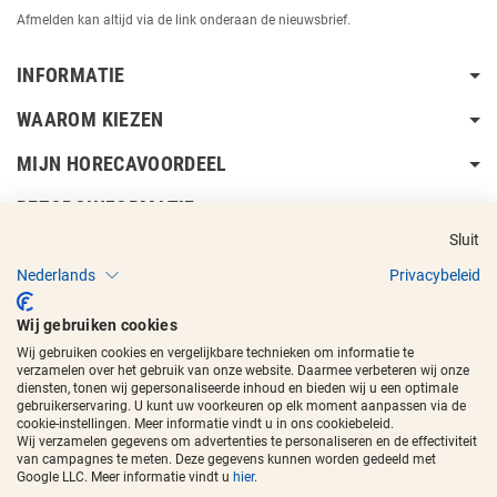
Afmelden kan altijd via de link onderaan de nieuwsbrief.
INFORMATIE
WAAROM KIEZEN
MIJN HORECAVOORDEEL
BEZORGINFORMATIE
Sluit
Nederlands
Privacybeleid
Wij gebruiken cookies
Wij gebruiken cookies en vergelijkbare technieken om informatie te
Copyright © 2017 - 2026
Horecavoordeel
en de beeldmerken zijn
verzamelen over het gebruik van onze website. Daarmee verbeteren wij onze
geregistreerde handelsmerken.
diensten, tonen wij gepersonaliseerde inhoud en bieden wij u een optimale
gebruikerservaring. U kunt uw voorkeuren op elk moment aanpassen via de
cookie-instellingen. Meer informatie vindt u in ons cookiebeleid.
Wij verzamelen gegevens om advertenties te personaliseren en de effectiviteit
van campagnes te meten. Deze gegevens kunnen worden gedeeld met
Google LLC. Meer informatie vindt u
hier
.