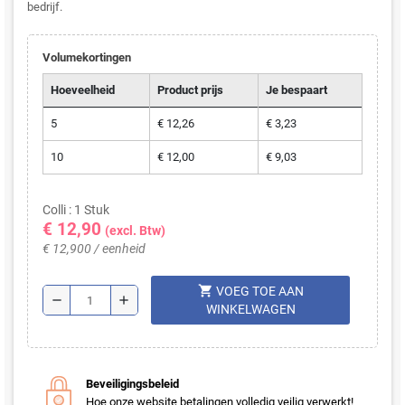
bedrijf.
Volumekortingen
Hoeveelheid
Product prijs
Je bespaart
5
€ 12,26
€ 3,23
10
€ 12,00
€ 9,03
Colli : 1 Stuk
€ 12,90
(excl. Btw)
€ 12,900 / eenheid
shopping_cart
VOEG TOE AAN
remove
add
WINKELWAGEN
Beveiligingsbeleid
Hoe onze website betalingen volledig veilig verwerkt!