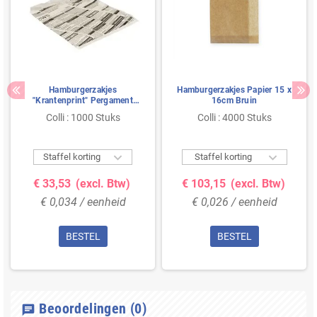
Hamburgerzakjes
Hamburgerzakjes Papier 15 x
"Krantenprint" Pergament
16cm Bruin
Papier Vetvrij 160 x 180mm
Colli : 1000 Stuks
Colli : 4000 Stuks
- 1.000 stuks


Staffel korting
Staffel korting
€ 33,53
(excl. Btw)
€ 103,15
(excl. Btw)
€ 0,034 / eenheid
€ 0,026 / eenheid
BESTEL
BESTEL
Beoordelingen
(0)
chat