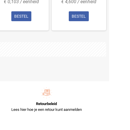
€ 0,103 / eenheid
€ 4,600 / eenheid
€ 0,0
BESTEL
BESTEL
Retourbeleid
Lees hier hoe je een retour kunt aanmelden