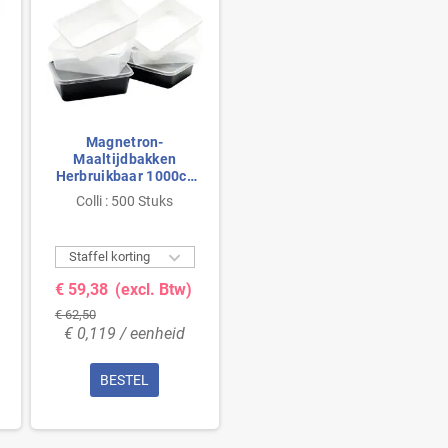
Magnetron-
Maaltijdbakken
Herbruikbaar 1000cc
173 Serie Rechthoek
Colli : 500 Stuks
PP Transparant 175 x
119 x 72mm

Staffel korting
€ 59,38
(excl. Btw)
€ 62,50
€ 0,119 / eenheid
BESTEL