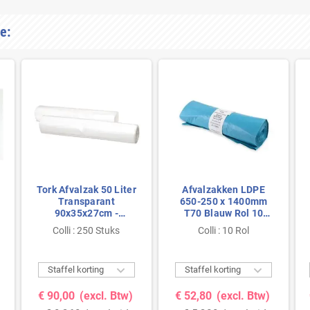
e:
Tork Afvalzak 50 Liter
Afvalzakken LDPE
Transparant
650-250 x 1400mm
90x35x27cm -
T70 Blauw Rol 10
Systeem B1
stuks
Colli : 250 Stuks
Colli : 10 Rol


Staffel korting
Staffel korting
€ 90,00
(excl. Btw)
€ 52,80
(excl. Btw)