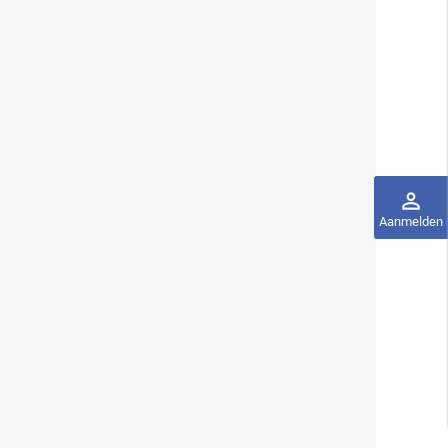
perm_identity
Aanmelden