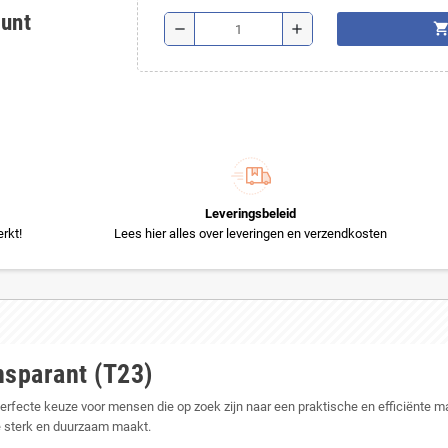
ount
shopping_ca
remove
add
Leveringsbeleid
rkt!
Lees hier alles over leveringen en verzendkosten
sparant (T23)
perfecte keuze voor mensen die op zoek zijn naar een praktische en efficiënte 
e sterk en duurzaam maakt.