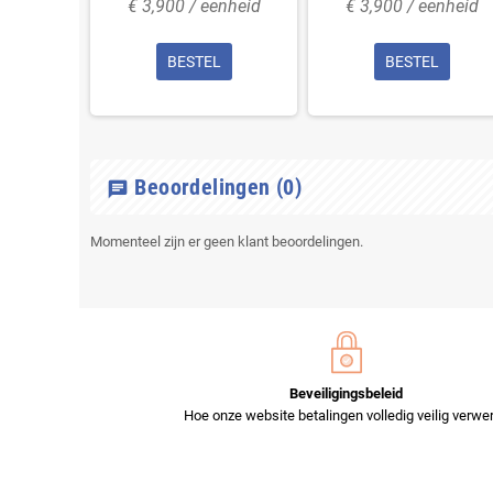
enheid
€ 3,900 / eenheid
€ 3,900 / eenheid
L
BESTEL
BESTEL
Beoordelingen
(0)
chat
Momenteel zijn er geen klant beoordelingen.
Beveiligingsbeleid
Hoe onze website betalingen volledig veilig verwer