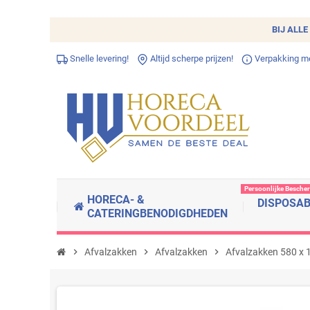
BIJ ALLE
Snelle levering!
Altijd scherpe prijzen!
Verpakking met
Persoonlijke Besche
HORECA- &
DISPOSA
CATERINGBENODIGDHEDEN
chevron_right
Afvalzakken
chevron_right
Afvalzakken
chevron_right
Afvalzakken 580 x