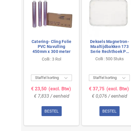
Catering- Cling Folie
Deksels Magnetron-
PVC Navulling
Maaltijdbakken 173
450mm x 300 meter
Serie Rechthoek PP
Transparant 175 x
Colli : 500 Stuks
Colli : 3 Rol
119mm


Staffel korting
Staffel korting
€ 23,50
(excl. Btw)
€ 37,75
(excl. Btw)
€ 7,833 / eenheid
€ 0,076 / eenheid
BESTEL
BESTEL