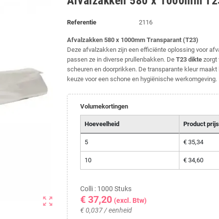
Afvalzakken 580 x 1000mm T2
Referentie
2116
Afvalzakken 580 x 1000mm Transparant (T23)
Deze afvalzakken zijn een efficiënte oplossing voor af
passen ze in diverse prullenbakken. De
T23 dikte
zorgt 
scheuren en doorprikken. De transparante kleur maakt h
keuze voor een schone en hygiënische werkomgeving.
Volumekortingen
Hoeveelheid
Product prijs
5
€ 35,34
10
€ 34,60
Colli : 1000 Stuks
€ 37,20
zoom_out_map
(excl. Btw)
€ 0,037 / eenheid