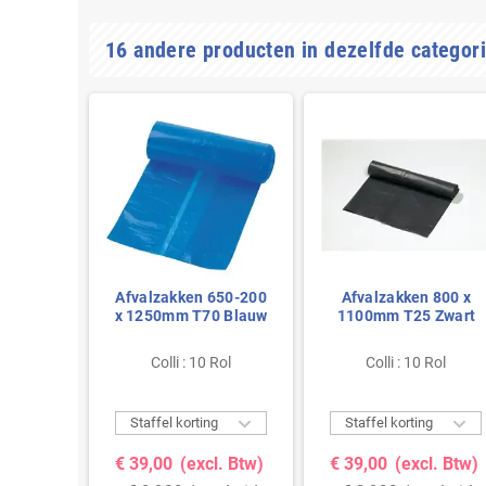
16 andere producten in dezelfde categori
 700 x
Afvalzakken 650-200
Afvalzakken 800 x
 Zwart
x 1250mm T70 Blauw
1100mm T25 Zwart
Rol
Colli : 10 Rol
Colli : 10 Rol



g
Staffel korting
Staffel korting
l. Btw)
€ 39,00
(excl. Btw)
€ 39,00
(excl. Btw)