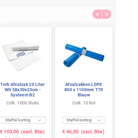
Tork Afvalzak 20 Liter
Afvalzakken LDPE
Tork Af
Wit 58x30x23cm -
800 x 1100mm T70
Zwart 
Systeem B2
Blauw
Sy
Colli : 1000 Stuks
Colli : 10 Rol
Colli


Staffel korting
Staffel korting
Staffe
€ 103,00
(excl. Btw)
€ 46,00
(excl. Btw)
€ 86,