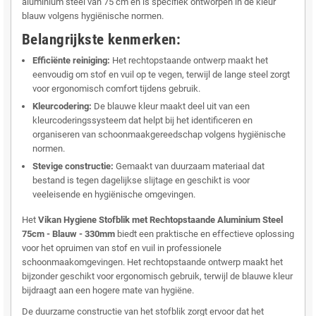
aluminium steel van 75 cm en is specifiek ontworpen in de kleur
blauw volgens hygiënische normen.
Belangrijkste kenmerken:
Efficiënte reiniging:
Het rechtopstaande ontwerp maakt het
eenvoudig om stof en vuil op te vegen, terwijl de lange steel zorgt
voor ergonomisch comfort tijdens gebruik.
Kleurcodering:
De blauwe kleur maakt deel uit van een
kleurcoderingssysteem dat helpt bij het identificeren en
organiseren van schoonmaakgereedschap volgens hygiënische
normen.
Stevige constructie:
Gemaakt van duurzaam materiaal dat
bestand is tegen dagelijkse slijtage en geschikt is voor
veeleisende en hygiënische omgevingen.
Het
Vikan Hygiene Stofblik met Rechtopstaande Aluminium Steel
75cm - Blauw - 330mm
biedt een praktische en effectieve oplossing
voor het opruimen van stof en vuil in professionele
schoonmaakomgevingen. Het rechtopstaande ontwerp maakt het
bijzonder geschikt voor ergonomisch gebruik, terwijl de blauwe kleur
bijdraagt aan een hogere mate van hygiëne.
De duurzame constructie van het stofblik zorgt ervoor dat het