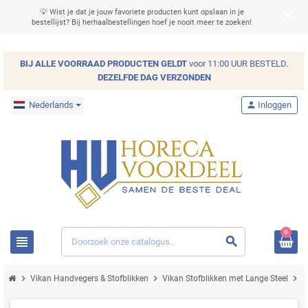
💡 Wist je dat je jouw favoriete producten kunt opslaan in je
bestellijst? Bij herhaalbestellingen hoef je nooit meer te zoeken!
BIJ ALLE
VOORRAAD
PRODUCTEN GELDT
voor 11:00 UUR BESTELD.
DEZELFDE DAG VERZONDEN
Nederlands
person
Inloggen
0
view_headline
search
chevron_right
chevron_right
chevron_right
Vikan Handvegers & Stofblikken
Vikan Stofblikken met Lange Steel
V