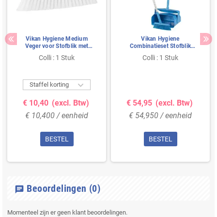
Vikan Hygiene Medium
Vikan Hygiene
Veger voor Stofblik met
Combinatieset Stofblik
Lange Steel - 250 mm - Wit
350mm - Blauw - met
Colli : 1 Stuk
Colli : 1 Stuk
Medium Veger 250mm en
ALU Steel 840mm

Staffel korting
€ 10,40
(excl. Btw)
€ 54,95
(excl. Btw)
€ 10,400 / eenheid
€ 54,950 / eenheid
BESTEL
BESTEL
Beoordelingen
(0)
chat
Momenteel zijn er geen klant beoordelingen.