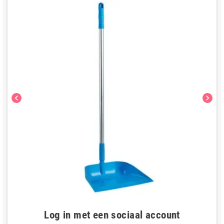
chevron_left
chevron_right
Log in met een sociaal account