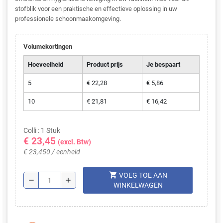
stofblik voor een praktische en effectieve oplossing in uw
professionele schoonmaakomgeving.
Volumekortingen
Hoeveelheid
Product prijs
Je bespaart
5
€ 22,28
€ 5,86
10
€ 21,81
€ 16,42
Colli : 1 Stuk
€ 23,45
(excl. Btw)
€ 23,450 / eenheid
shopping_cart
VOEG TOE AAN
remove
add
WINKELWAGEN