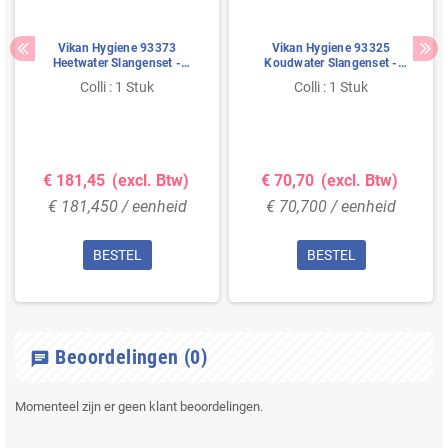
Vikan Hygiene 93373
Vikan Hygiene 93325
Heetwater Slangenset -
Koudwater Slangenset -
20mtr - Blauw - FDA - max.
15mtr - Transparant - max
Colli : 1 Stuk
Colli : 1 Stuk
20 Bar - 70°C
12 Bar - max 40°C
€ 181,45
(excl. Btw)
€ 70,70
(excl. Btw)
€ 181,450 / eenheid
€ 70,700 / eenheid
BESTEL
BESTEL
Beoordelingen
(0)
chat
Momenteel zijn er geen klant beoordelingen.