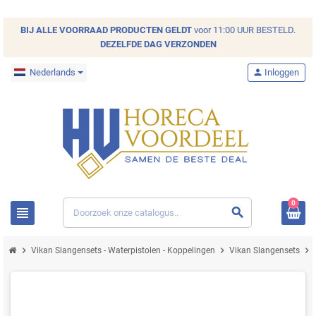
BIJ ALLE
VOORRAAD
PRODUCTEN GELDT
voor 11:00 UUR BESTELD.
DEZELFDE DAG VERZONDEN
Nederlands
person
Inloggen
0
view_headline
search
chevron_right
chevron_right
chevron_right
Vikan Slangensets - Waterpistolen - Koppelingen
Vikan Slangensets