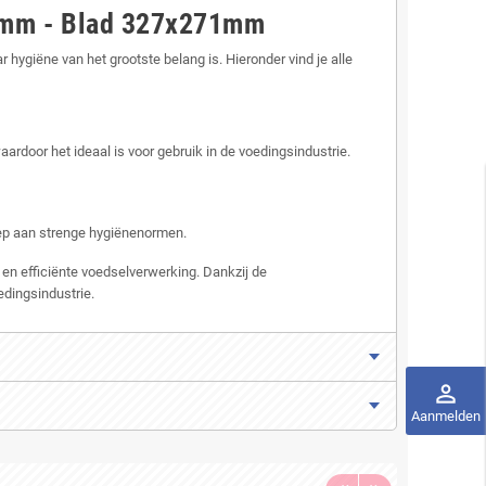
40mm - Blad 327x271mm
ygiëne van het grootste belang is. Hieronder vind je alle
ardoor het ideaal is voor gebruik in de voedingsindustrie.
ep aan strenge hygiënenormen.
n efficiënte voedselverwerking. Dankzij de
dingsindustrie.
perm_identity
Aanmelden