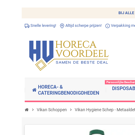
BIJ ALLE
Snelle levering!
Altijd scherpe prijzen!
Verpakking met
Persoonlijke Besche
HORECA- &
DISPOSA
CATERINGBENODIGDHEDEN
chevron_right
Vikan Schoppen
chevron_right
Vikan Hygiene Schep - Metaalde