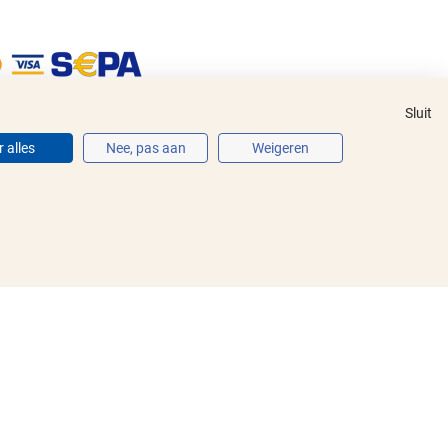
Sluit
 alles
Nee, pas aan
Weigeren