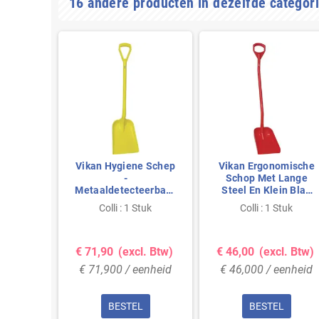
16 andere producten in dezelfde categori
e Schep
Vikan Hygiene Schep
Vikan Ergonomische
-
Schop Met Lange
eerbaar
Metaaldetecteerbaar
Steel En Klein Blad
te Steel
- Geel - Rechte Steel
Van Polypropyleen
tuk
Colli : 1 Stuk
Colli : 1 Stuk
 Blad
1.040mm - Blad
Hoogte 1280mm
1mm
327x271mm
340x270x75mm Rood
l. Btw)
€ 71,90
(excl. Btw)
€ 46,00
(excl. Btw)
enheid
€ 71,900 / eenheid
€ 46,000 / eenheid
L
BESTEL
BESTEL