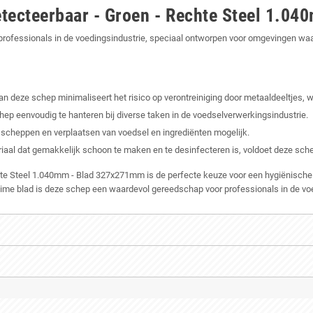
etecteerbaar - Groen - Rechte Steel 1.0
rofessionals in de voedingsindustrie, speciaal ontworpen voor omgevingen waar h
 deze schep minimaliseert het risico op verontreiniging door metaaldeeltjes, wa
ep eenvoudig te hanteren bij diverse taken in de voedselverwerkingsindustrie.
scheppen en verplaatsen van voedsel en ingrediënten mogelijk.
al dat gemakkelijk schoon te maken en te desinfecteren is, voldoet deze sch
te Steel 1.040mm - Blad 327x271mm is de perfecte keuze voor een hygiënische e
ime blad is deze schep een waardevol gereedschap voor professionals in de voe