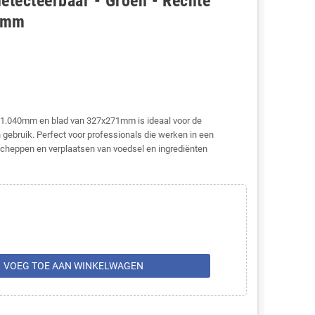
etecteerbaar - Groen - Rechte
71mm
 1.040mm en blad van 327x271mm is ideaal voor de
n gebruik. Perfect voor professionals die werken in een
scheppen en verplaatsen van voedsel en ingrediënten
rt
VOEG TOE AAN WINKELWAGEN