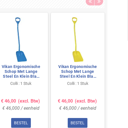
Vikan Ergonomische
Vikan Ergonomische
Vikan 
Schop Met Lange
Schop Met Lange
Ui
Steel En Klein Blad
Steel En Klein Blad
Pol
Van Polypropyleen
Van Polypropyleen
Hoo
Colli : 1 Stuk
Colli : 1 Stuk
Co
Hoogte 1280mm
Hoogte 1280mm
380x3
340x270x75mm
340x270x75mm Geel
Blauw
€ 46,00
(excl. Btw)
€ 46,00
(excl. Btw)
€ 52,
€ 46,000 / eenheid
€ 46,000 / eenheid
€ 52,
BESTEL
BESTEL