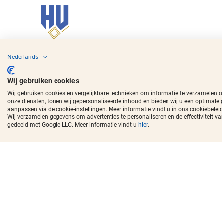
Copyright © 2017 - 2026
Horecavoordeel
en de beeldmerken zijn ger
Nederlands
Wij gebruiken cookies
Wij gebruiken cookies en vergelijkbare technieken om informatie te verzamelen 
onze diensten, tonen wij gepersonaliseerde inhoud en bieden wij u een optimale
aanpassen via de cookie-instellingen. Meer informatie vindt u in ons cookiebeleid
Wij verzamelen gegevens om advertenties te personaliseren en de effectivitei
gedeeld met Google LLC. Meer informatie vindt u
hier
.