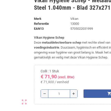
Vikan Hygiene Schep - Metaald
Steel 1.040mm - Blad 327x2
Merk
Vikan
Referentie
13000
EAN13
5705022031999
Vikan Hygiene Schep
Deze
metaaldetecteerbare schep
met rechte steel van
voedingsindustrie
. Duurzaam, hygiënisch en efficiënt i
omgeving waar hygiëne van groot belang is. Maak het 
gemakkelijk en veilig met deze Vikan Hygiene Schep.
Colli : 1 Stuk
€ 71,90
(excl. Btw)
€ 71,900 / eenheid
shopping_ca
remove
add
zoom_out_map