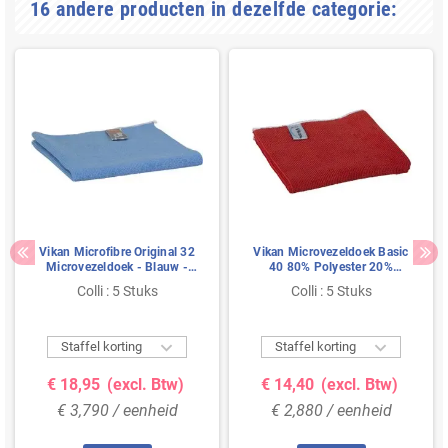
16 andere producten in dezelfde categorie:
Vikan Microfibre Original 32
Vikan Microvezeldoek Basic
Microvezeldoek - Blauw -
40 80% Polyester 20%
320x320mm
Polyamide 400x400mm
Colli : 5 Stuks
Colli : 5 Stuks
Rood


Staffel korting
Staffel korting
€ 18,95
(excl. Btw)
€ 14,40
(excl. Btw)
€ 3,790 / eenheid
€ 2,880 / eenheid