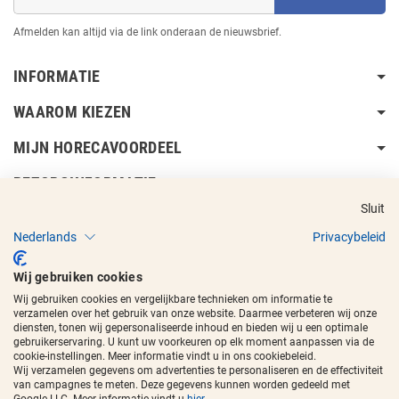
Afmelden kan altijd via de link onderaan de nieuwsbrief.
INFORMATIE
WAAROM KIEZEN
MIJN HORECAVOORDEEL
BEZORGINFORMATIE
Sluit
Nederlands
Privacybeleid
Wij gebruiken cookies
Wij gebruiken cookies en vergelijkbare technieken om informatie te
Copyright © 2017 - 2026
Horecavoordeel
en de beeldmerken zijn
verzamelen over het gebruik van onze website. Daarmee verbeteren wij onze
geregistreerde handelsmerken.
diensten, tonen wij gepersonaliseerde inhoud en bieden wij u een optimale
gebruikerservaring. U kunt uw voorkeuren op elk moment aanpassen via de
cookie-instellingen. Meer informatie vindt u in ons cookiebeleid.
Wij verzamelen gegevens om advertenties te personaliseren en de effectiviteit
van campagnes te meten. Deze gegevens kunnen worden gedeeld met