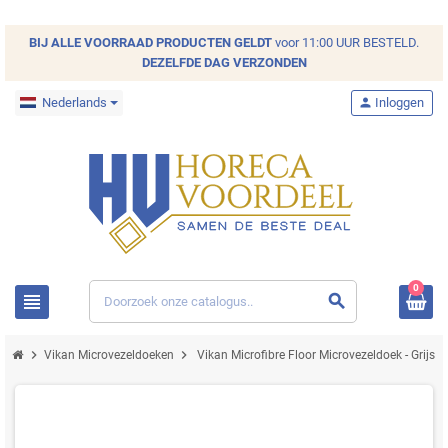
BIJ ALLE
VOORRAAD
PRODUCTEN GELDT
voor 11:00 UUR BESTELD.
DEZELFDE DAG VERZONDEN
Nederlands
person
Inloggen
0
view_headline
search
chevron_right
chevron_right
Vikan Microvezeldoeken
Vikan Microfibre Floor Microvezeldoek - Grijs